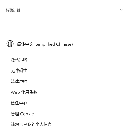
ArcGIS Pro
特殊计划
关于 Esri
位置智能
行业博客
ArcGIS Enterprise
ArcGIS for Personal Use
联系我们
培训
用户研究和测试
ArcGIS Online
ArcGIS for Student Use
简体中文 (Simplified Chinese)
招贤纳士
ArcUser
Esri 年轻专家关系网
开发者技术
保护
隐私策略
开放视野
ArcNews
活动
ArcGIS Location Platform
无障碍性
灾难响应
合作伙伴
ArcWatch
法律声明
Esri Store
教育
Web 使用条款
业务行为准则
Esri Press
ArcGIS Architecture Center
信任中心
非营利机构
环境与可持续发展倡议
Esri 视频
管理 Cookie
请勿共享我的个人信息
种族平等
网站地图
GIS 字典