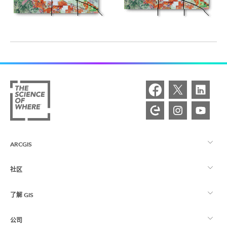
ARCGIS
社区
ArcGIS 概览
了解 GIS
Esri 社区
制图
公司
什么是 GIS？
ArcGIS 博客