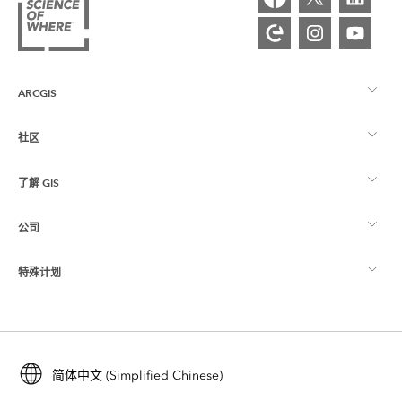
ARCGIS
社区
ArcGIS 概览
了解 GIS
Esri 社区
制图
公司
什么是 GIS？
ArcGIS 博客
ArcGIS Pro
特殊计划
关于 Esri
位置智能
行业博客
ArcGIS Enterprise
ArcGIS for Personal Use
联系我们
培训
用户研究和测试
ArcGIS Online
ArcGIS for Student Use
简体中文 (Simplified Chinese)
招贤纳士
ArcUser
Esri 年轻专家关系网
开发者技术