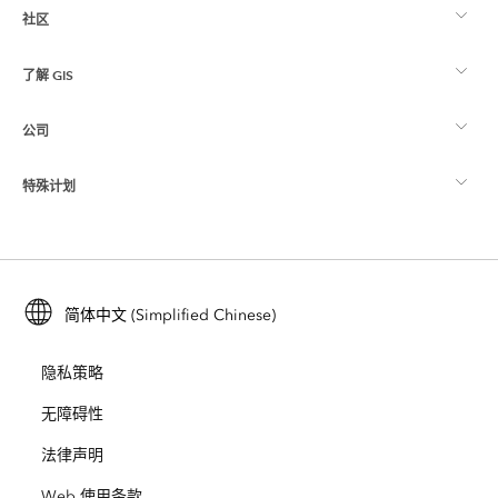
社区
ArcGIS 概览
了解 GIS
Esri 社区
制图
公司
什么是 GIS？
ArcGIS 博客
ArcGIS Pro
特殊计划
关于 Esri
位置智能
行业博客
ArcGIS Enterprise
ArcGIS for Personal Use
联系我们
培训
用户研究和测试
ArcGIS Online
ArcGIS for Student Use
简体中文 (Simplified Chinese)
招贤纳士
ArcUser
Esri 年轻专家关系网
开发者技术
保护
隐私策略
开放视野
ArcNews
活动
ArcGIS Location Platform
无障碍性
灾难响应
合作伙伴
ArcWatch
法律声明
Esri Store
教育
Web 使用条款