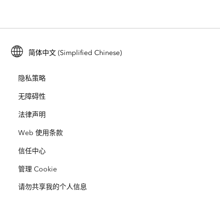
位置智能
行业博客
ArcGIS Enterprise
ArcGIS for Personal Use
联系我们
培训
用户研究和测试
ArcGIS Online
ArcGIS for Student Use
简体中文 (Simplified Chinese)
招贤纳士
ArcUser
Esri 年轻专家关系网
开发者技术
保护
隐私策略
开放视野
ArcNews
活动
ArcGIS Location Platform
无障碍性
灾难响应
合作伙伴
ArcWatch
法律声明
Esri Store
教育
Web 使用条款
业务行为准则
Esri Press
ArcGIS Architecture Center
信任中心
非营利机构
环境与可持续发展倡议
Esri 视频
管理 Cookie
请勿共享我的个人信息
种族平等
网站地图
GIS 字典