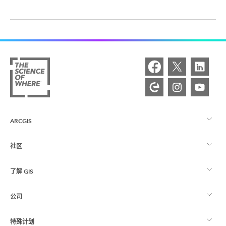
ARCGIS
社区
ArcGIS 概览
了解 GIS
Esri 社区
制图
公司
什么是 GIS？
ArcGIS 博客
ArcGIS Pro
特殊计划
关于 Esri