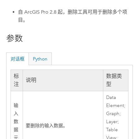
自
ArcGIS Pro 2.8
起，
删除
工具可用于删除多个项
目。
参数
对话框
Python
标
数据类
说明
注
型
Data
输
Element;
入
Graph;
数
Layer;
要删除的输入数据。
据
Table
元
View;