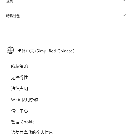
公司
什么是 GIS？
ArcGIS 博客
ArcGIS Pro
特殊计划
关于 Esri
位置智能
行业博客
ArcGIS Enterprise
ArcGIS for Personal Use
联系我们
培训
用户研究和测试
ArcGIS Online
ArcGIS for Student Use
简体中文 (Simplified Chinese)
招贤纳士
ArcUser
Esri 年轻专家关系网
开发者技术
保护
隐私策略
开放视野
ArcNews
活动
ArcGIS Location Platform
无障碍性
灾难响应
合作伙伴
ArcWatch
法律声明
Esri Store
教育
Web 使用条款
业务行为准则
Esri Press
ArcGIS Architecture Center
信任中心
非营利机构
环境与可持续发展倡议
Esri 视频
管理 Cookie
请勿共享我的个人信息
种族平等