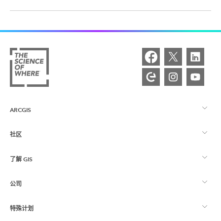
ARCGIS
社区
ArcGIS 概览
了解 GIS
Esri 社区
制图
公司
什么是 GIS？
ArcGIS 博客
ArcGIS Pro
特殊计划
关于 Esri
位置智能
行业博客
ArcGIS Enterprise