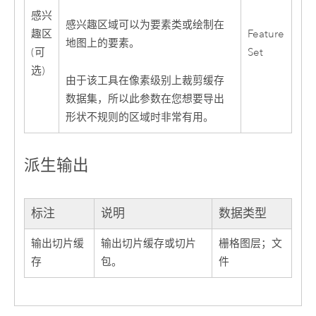
感兴
感兴趣区域可以为要素类或绘制在
趣区
Feature
地图上的要素。
(可
Set
选)
由于该工具在像素级别上裁剪缓存
数据集，所以此参数在您想要导出
形状不规则的区域时非常有用。
派生输出
标注
说明
数据类型
输出切片缓
输出切片缓存或切片
栅格图层；文
存
包。
件