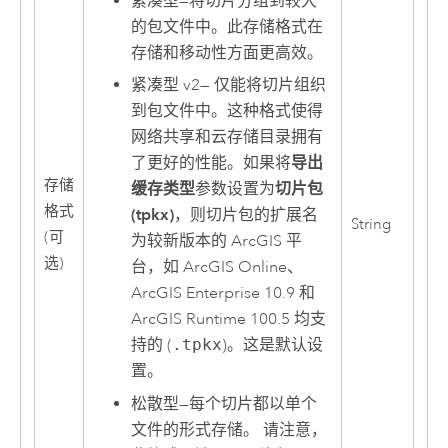
紧凑型
—
将切片分组到较大
的包文件中。此存储格式在
存储和移动性方面更高效。
紧凑型 v2
—
仅能将切片组织
到包文件中。这种格式使得
网络共享和云存储目录拥有
了更好的性能。如果将
导出
存储
缓存类型
参数设置为
切片包
格式
(tpkx)
，则切片包的扩展名
String
(可
为较新版本的 ArcGIS 平
选)
台，如
ArcGIS Online
、
ArcGIS Enterprise 10.9
和
ArcGIS Runtime
100.5 均支
持的 (
.tpkx
)。这是默认设
置。
松散型
—
每个切片都以单个
文件的形式存储。 请注意，