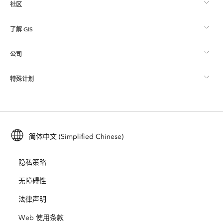
社区
ArcGIS 概览
了解 GIS
Esri 社区
制图
公司
什么是 GIS？
ArcGIS 博客
ArcGIS Pro
特殊计划
关于 Esri
位置智能
行业博客
ArcGIS Enterprise
ArcGIS for Personal Use
联系我们
培训
用户研究和测试
ArcGIS Online
ArcGIS for Student Use
简体中文 (Simplified Chinese)
招贤纳士
ArcUser
Esri 年轻专家关系网
开发者技术
保护
隐私策略
开放视野
ArcNews
活动
ArcGIS Location Platform
无障碍性
灾难响应
合作伙伴
ArcWatch
法律声明
Esri Store
教育
Web 使用条款
业务行为准则