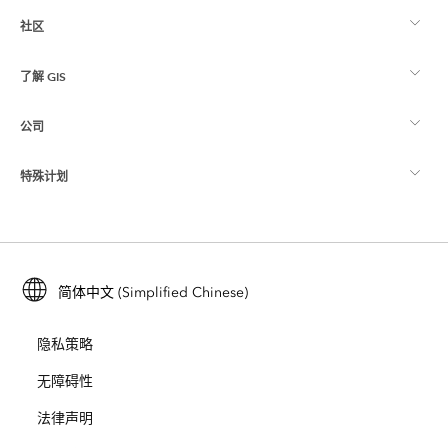
社区
ArcGIS 概览
了解 GIS
Esri 社区
制图
公司
什么是 GIS？
ArcGIS 博客
ArcGIS Pro
特殊计划
关于 Esri
位置智能
行业博客
ArcGIS Enterprise
ArcGIS for Personal Use
联系我们
培训
用户研究和测试
ArcGIS Online
ArcGIS for Student Use
简体中文 (Simplified Chinese)
招贤纳士
ArcUser
Esri 年轻专家关系网
开发者技术
保护
隐私策略
开放视野
ArcNews
活动
ArcGIS Location Platform
无障碍性
灾难响应
合作伙伴
ArcWatch
法律声明
Esri Store