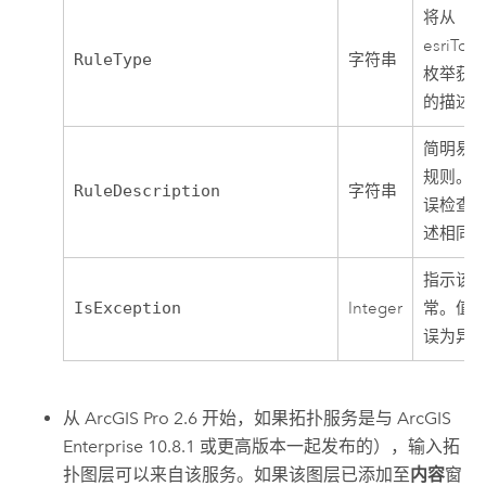
将从
esriTop
RuleType
字符串
枚举获
的描述
简明易
规则。
RuleDescription
字符串
误检查
述相同
指示该
IsException
Integer
常。值为
误为异
从
ArcGIS Pro 2.6
开始，如果拓扑服务是与
ArcGIS
Enterprise
10.8.1 或更高版本一起发布的），输入拓
扑图层可以来自该服务。如果该图层已添加至
内容
窗