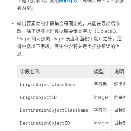
个输出要素类。使用
获取计数
工具确定是否某一要素
类为空。
输出要素类的字段集合是固定的，只能在导出后修
改。除了标准地理数据库要素类字段（ObjectID、
Shape 和可选的 shape 长度和面积字段）之外，还
将包括以下字段，其中包含有关每个拓扑错误的信
息：
字段名称
类型
说明
字符串
源类名
OriginObjectClassName
Integer
源要素的
OriginObjectID
字符串
目标类
DestinationObjectClassName
Integer
目标要素
DestinationObjectID