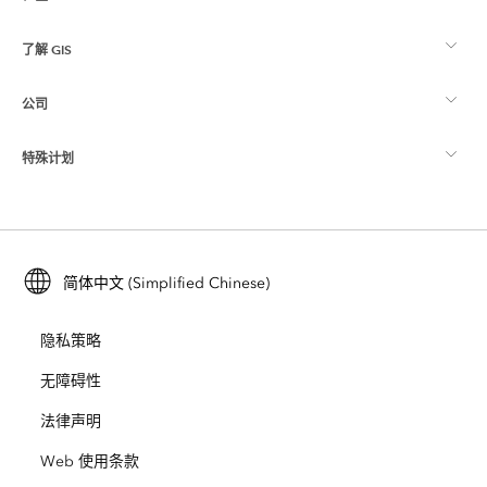
了解 GIS
Esri 社区
制图
公司
什么是 GIS？
ArcGIS 博客
ArcGIS Pro
特殊计划
关于 Esri
位置智能
行业博客
ArcGIS Enterprise
ArcGIS for Personal Use
联系我们
培训
用户研究和测试
ArcGIS Online
ArcGIS for Student Use
简体中文 (Simplified Chinese)
招贤纳士
ArcUser
Esri 年轻专家关系网
开发者技术
保护
隐私策略
开放视野
ArcNews
活动
ArcGIS Location Platform
无障碍性
灾难响应
合作伙伴
ArcWatch
法律声明
Esri Store
教育
Web 使用条款
业务行为准则
Esri Press
ArcGIS Architecture Center