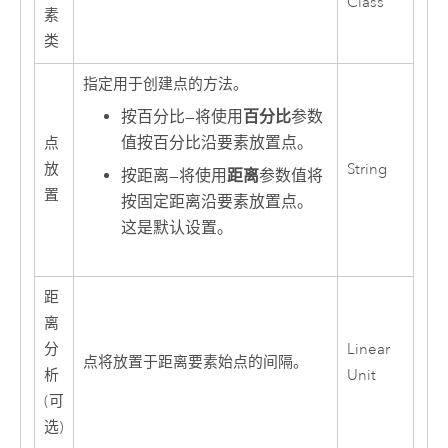
Class
素
类
指定用于创建点的方法。
按百分比
—
将使用
百分比
参数
值按百分比沿要素放置点。
点
放
String
按距离
—
将使用
距离
参数值将
置
按固定距离沿要素放置点。
这是默认设置。
距
离
分
Linear
点将放置于距离要素始点的间隔。
析
Unit
(可
选)