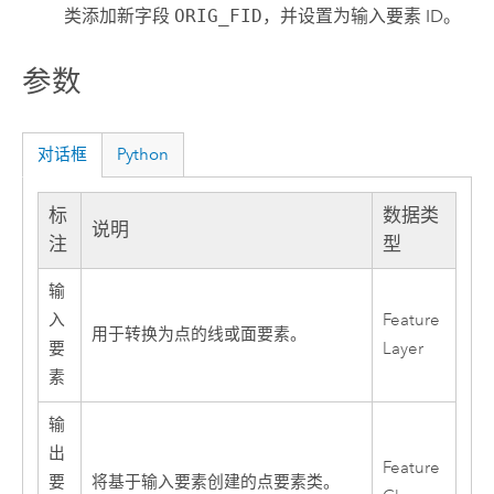
类添加新字段
ORIG_FID
，并设置为输入要素 ID。
参数
对话框
Python
标
数据类
说明
注
型
输
入
Feature
用于转换为点的线或面要素。
要
Layer
素
输
出
Feature
要
将基于输入要素创建的点要素类。