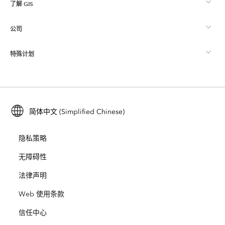
了解 GIS
Esri 社区
制图
公司
什么是 GIS？
ArcGIS 博客
ArcGIS Pro
特殊计划
关于 Esri
位置智能
行业博客
ArcGIS Enterprise
ArcGIS for Personal Use
联系我们
培训
用户研究和测试
ArcGIS Online
ArcGIS for Student Use
简体中文 (Simplified Chinese)
招贤纳士
ArcUser
Esri 年轻专家关系网
开发者技术
保护
隐私策略
开放视野
ArcNews
活动
ArcGIS Location Platform
无障碍性
灾难响应
合作伙伴
ArcWatch
法律声明
Esri Store
教育
Web 使用条款
业务行为准则
Esri Press
ArcGIS Architecture Center
信任中心
非营利机构
环境与可持续发展倡议