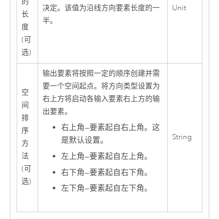
的
决定。该值为沿线方向要素长度的一
Unit
长
半。
度
(可
选)
输出要素将按照一定的顺序创建并需
要一个空间起点。将方向类型设置为
空
右上方将启动各输入要素右上方的输
间
出要素。
排
右上角
—
要素起自右上角。这
序
String
是默认设置。
方
法
左上角
—
要素起自左上角。
(可
右下角
—
要素起自右下角。
选)
左下角
—
要素起自左下角。