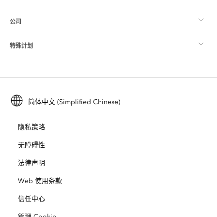
制图
公司
什么是 GIS？
ArcGIS 博客
ArcGIS Pro
特殊计划
关于 Esri
位置智能
行业博客
ArcGIS Enterprise
ArcGIS for Personal Use
联系我们
培训
用户研究和测试
ArcGIS Online
ArcGIS for Student Use
简体中文 (Simplified Chinese)
招贤纳士
ArcUser
Esri 年轻专家关系网
开发者技术
保护
隐私策略
开放视野
ArcNews
活动
ArcGIS Location Platform
无障碍性
灾难响应
合作伙伴
ArcWatch
法律声明
Esri Store
教育
Web 使用条款
业务行为准则
Esri Press
ArcGIS Architecture Center
信任中心
非营利机构
环境与可持续发展倡议
Esri 视频
管理 Cookie