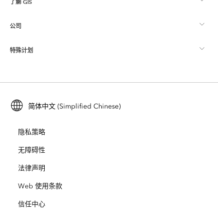
了解 GIS
Esri 社区
制图
公司
什么是 GIS？
ArcGIS 博客
ArcGIS Pro
特殊计划
关于 Esri
位置智能
行业博客
ArcGIS Enterprise
ArcGIS for Personal Use
联系我们
培训
用户研究和测试
ArcGIS Online
ArcGIS for Student Use
简体中文 (Simplified Chinese)
招贤纳士
ArcUser
Esri 年轻专家关系网
开发者技术
保护
隐私策略
开放视野
ArcNews
活动
ArcGIS Location Platform
无障碍性
灾难响应
合作伙伴
ArcWatch
法律声明
Esri Store
教育
Web 使用条款
业务行为准则
Esri Press
ArcGIS Architecture Center
信任中心
非营利机构
环境与可持续发展倡议