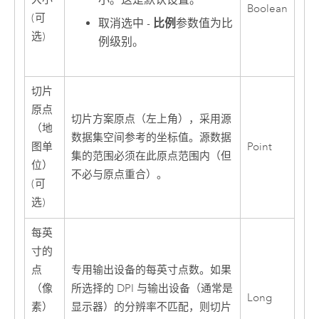
小。这是默认设置。
Boolean
(可
取消选中 -
比例
参数值为比
选)
例级别。
切片
原点
切片方案原点（左上角），采用源
（地
数据集空间参考的坐标值。源数据
图单
Point
集的范围必须在此原点范围内（但
位）
不必与原点重合）。
(可
选)
每英
寸的
点
专用输出设备的每英寸点数。如果
（像
所选择的 DPI 与输出设备（通常是
Long
素）
显示器）的分辨率不匹配，则切片