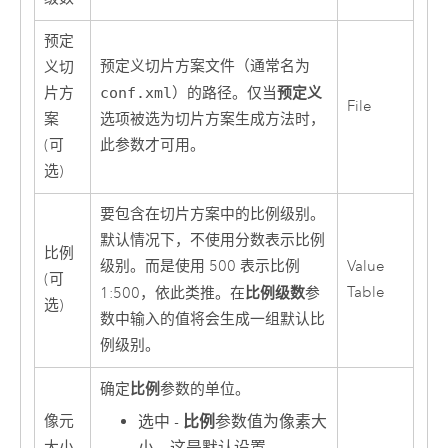
预定
预定义切片方案文件（通常名为
义切
预定义
片方
conf.xml
）的路径。仅当
File
案
选项被选为切片方案生成方法时，
(可
此参数才可用。
选)
要包含在切片方案中的比例级别。
默认情况下，不使用分数表示比例
比例
级别。而是使用 500 表示比例
Value
(可
比例级数
Table
1:500，依此类推。在
参
选)
数中输入的值将会生成一组默认比
例级别。
比例
确定
参数的单位。
像元
选中 -
比例
参数值为像素大
大小