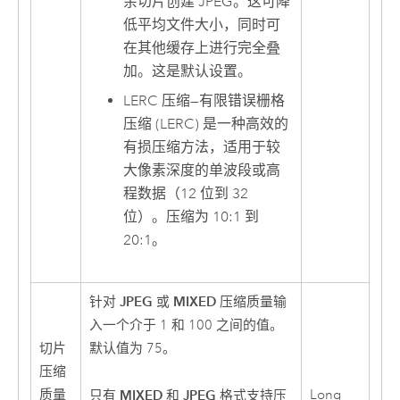
余切片创建 JPEG。这可降
低平均文件大小，同时可
在其他缓存上进行完全叠
加。这是默认设置。
LERC 压缩
—
有限错误栅格
压缩 (LERC) 是一种高效的
有损压缩方法，适用于较
大像素深度的单波段或高
程数据（12 位到 32
位）。压缩为 10:1 到
20:1。
JPEG
MIXED
针对
或
压缩质量输
入一个介于 1 和 100 之间的值。
切片
默认值为 75。
压缩
质量
Long
MIXED
JPEG
只有
和
格式支持压