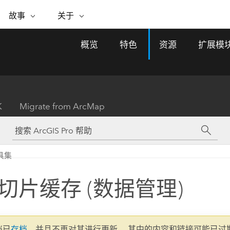
专题倡议
故事
关于
ESRI 故事
关于 ESRI
自助服务
购买 ARCGIS
联系我们
关于 GIS
概览
特色
资源
扩展模
WhereNext Magazine
关于 Esri
地理空间卓越之旅
ArcUser
用户类型
联系支持部门
什么是 GIS？
间上查看和了解数据
高管级新闻和见解
面向 ArcGIS 用户的实用技术
基于角色的 ArcGIS 访问权限
Esri 计划和倡议
Esri 社区
地理方法
资源
Esri 博客
Esri Store
活动
ArcGIS 博客
置引入分析
现实世界的全球 GIS 创新
ArcNews
Esri 的 ArcGIS 产品
K
Migrate from ArcMap
行业新闻和 ArcGIS 更新
合作伙伴
文档
管理
Esri 和 The Science of Where 播
如何购买
、编辑和共享空间数据
客
ArcWatch
Esri 产品、合作伙伴产品和开发
招贤纳士
My Esri
基础设施管理
商业和技术领导者之声
地理空间新闻、观点和趋势
人员订阅
具集
使用 GIS 创建现代化、有弹性且可持续发展
媒体与分析师关系
的未来。 规划和运营的地理方法有助于领导
有功能
者了解基础设施工程与周围环境的关系。
切片缓存 (数据管理)
所有故事
探索基础设施管理
联系我们
文档已
存档
，并且不再对其进行更新。 其中的内容和链接可能已过