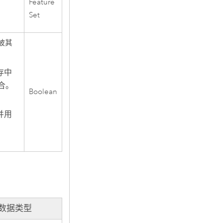
Feature
Set
被其
存中
合。
Boolean
并用
数据类型