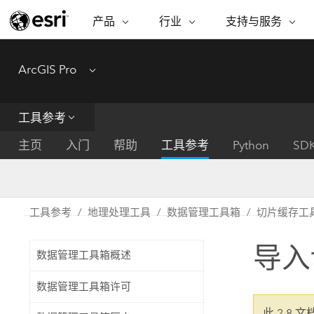
产品
行业
支持与服务
ARCGIS
行业
支持与服务
功能
ArcGIS Pro
Menu
ArcGIS 概览
建筑、工程和建
专业服务
非营利机构
制图
Esri 企业级地理空间平台
造
从空
技术支持
公共安全
工具参考
ArcGIS Online
商业
分析
培训
自然科学
完整的 SaaS 制图平台
将位
主页
入门
帮助
工具参考
Python
SD
保护
州和地方政府
ArcGIS Pro
数据
教育
世界领先的 GIS 软件
集成
可持续发展
能源公用事业
工具参考
地理处理工具
数据管理工具箱
切片缓存工
ArcGIS Enterprise
电信
用于 GIS 和制图的基础系统
所
设施点管理
导入
交通运输
数据管理工具箱概述
开发者技术
卫生与公共服务
水
构建制图和空间分析应用程序
数据管理工具箱许可
国家政府
此 2.8 