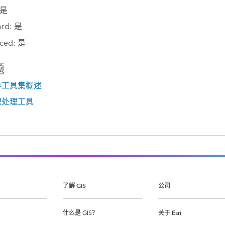
 是
ard: 是
ced: 是
题
存工具集概述
理处理工具
了解 GIS
公司
什么是 GIS？
关于 Esri