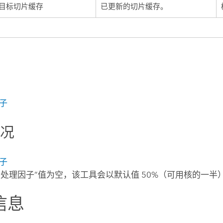
目标切片缓存
已更新的切片缓存。
子
情况
子
行处理因子”值为空，该工具会以默认值 50%（可用核的一半
信息