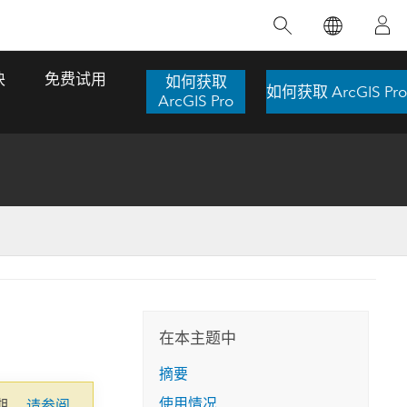
精选产品
专题培训
精选故事
推荐书籍
致力于创新
块
免费试用
如何获取
如何获取 ArcGIS Pro
人工智能
ArcGIS Pro
位置智能
数字化转换
数字孪生体
了解 ArcGIS Pro
空间数据科学：提升分析能力
当地图成为关键时刻的救命稻草
位置的力量
ArcGIS Pro 是 Esri 出品的全球领先的 GIS 桌
在这门导师授课式课程中，我们将探索如何
在巴西 2024 年遭遇历史性大洪水期间，专门
作者：Jack Dangermond
面应用程序，适用于制图、分析和数据管
运用空间统计技术来发现数据中的规律与关
从事 GIS 技术的 Codex 公司在 30 天内打造
这本书带领读者踏上一
理。 了解这项技术的实际效果，亲身体验交
联，并产出能解决复杂问题的深刻见解。
了 17 个应急洪水应用程序，为关键的救援行
旅程，深入探索现代地
互式地图，探索产品功能，或者直接开始免
动提供了有力支持。
在本主题中
探索课程
其应对全球重大挑战的
费试用。
阅读故事
摘要
转至书籍详情
探索 ArcGIS Pro
使用情况
期。
请参阅