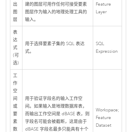
出
建的图层可用作任何可接受要素
Feature
图
图层作为输入的地理处理工具的
Layer
层
输入。
表
达
用于选择要素子集的 SQL 表达
SQL
式
式。
Expression
(可
选)
工
作
空
间
用于验证字段名的输入工作空
或
间。如果输入是地理数据库表，
Workspace;
要
而输出工作空间是 dBASE 表，则
Feature
素
字段名可能会被截断，这是由于
Dataset
数
dBASE 字段名最多只能具有十个