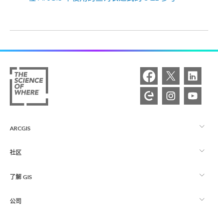
ARCGIS
社区
ArcGIS 概览
了解 GIS
Esri 社区
制图
公司
什么是 GIS？
ArcGIS 博客
ArcGIS Pro