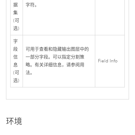
据
字符。
集
(可
选)
字
段
可用于查看和隐藏输出图层中的
信
一部分字段。可以指定分割策
Field Info
息
略。有关详细信息，请参阅用
(可
法。
选)
环境