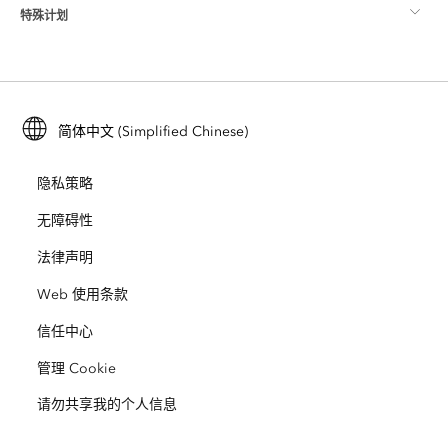
特殊计划
关于 Esri
位置智能
行业博客
ArcGIS Enterprise
ArcGIS for Personal Use
联系我们
培训
用户研究和测试
ArcGIS Online
ArcGIS for Student Use
简体中文 (Simplified Chinese)
招贤纳士
ArcUser
Esri 年轻专家关系网
开发者技术
保护
隐私策略
开放视野
ArcNews
活动
ArcGIS Location Platform
无障碍性
灾难响应
合作伙伴
ArcWatch
法律声明
Esri Store
教育
Web 使用条款
业务行为准则
Esri Press
ArcGIS Architecture Center
信任中心
非营利机构
环境与可持续发展倡议
Esri 视频
管理 Cookie
请勿共享我的个人信息
种族平等
网站地图
GIS 字典