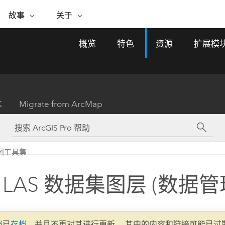
专题倡议
故事
关于
ESRI 故事
关于 ESRI
自助服务
购买 ARCGIS
联系我们
关于 GIS
概览
特色
资源
扩展模
WhereNext Magazine
关于 Esri
地理空间卓越之旅
ArcUser
用户类型
联系支持部门
什么是 GIS？
间上查看和了解数据
高管级新闻和见解
面向 ArcGIS 用户的实用技术
基于角色的 ArcGIS 访问权限
Esri 计划和倡议
Esri 社区
地理方法
资源
Esri 博客
Esri Store
活动
ArcGIS 博客
置引入分析
现实世界的全球 GIS 创新
ArcNews
Esri 的 ArcGIS 产品
K
Migrate from ArcMap
行业新闻和 ArcGIS 更新
合作伙伴
文档
管理
Esri 和 The Science of Where 播
如何购买
、编辑和共享空间数据
客
ArcWatch
Esri 产品、合作伙伴产品和开发
招贤纳士
My Esri
基础设施管理
商业和技术领导者之声
地理空间新闻、观点和趋势
人员订阅
图工具集
使用 GIS 创建现代化、有弹性且可持续发展
媒体与分析师关系
的未来。 规划和运营的地理方法有助于领导
有功能
者了解基础设施工程与周围环境的关系。
 LAS 数据集图层 (数据管
所有故事
探索基础设施管理
联系我们
文档已
存档
，并且不再对其进行更新。 其中的内容和链接可能已过