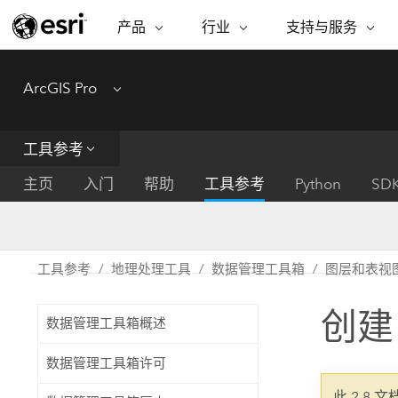
产品
行业
支持与服务
ARCGIS
行业
支持与服务
功能
ArcGIS Pro
Menu
ArcGIS 概览
建筑、工程和建
专业服务
非营利机构
制图
Esri 企业级地理空间平台
造
从空
技术支持
公共安全
工具参考
ArcGIS Online
商业
分析
培训
自然科学
完整的 SaaS 制图平台
将位
主页
入门
帮助
工具参考
Python
SD
保护
州和地方政府
ArcGIS Pro
数据
教育
世界领先的 GIS 软件
集成
可持续发展
能源公用事业
工具参考
地理处理工具
数据管理工具箱
图层和表视
ArcGIS Enterprise
电信
用于 GIS 和制图的基础系统
所
设施点管理
创建
交通运输
数据管理工具箱概述
开发者技术
卫生与公共服务
水
构建制图和空间分析应用程序
数据管理工具箱许可
国家政府
此 2.8 