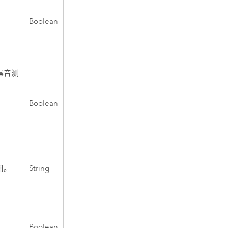
Boolean
噪音测
Boolean
用。
String
Boolean