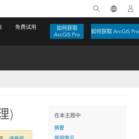
精选产品
专题培训
精选故事
推荐书籍
致力于创新
块
免费试用
如何获取
如何获取 ArcGIS Pro
人工智能
ArcGIS Pro
位置智能
数字化转换
数字孪生体
了解 ArcGIS Pro
空间数据科学：提升分析能力
当地图成为关键时刻的救命稻草
位置的力量
ArcGIS Pro 是 Esri 出品的全球领先的 GIS 桌
在这门导师授课式课程中，我们将探索如何
在巴西 2024 年遭遇历史性大洪水期间，专门
作者：Jack Dangermond
面应用程序，适用于制图、分析和数据管
运用空间统计技术来发现数据中的规律与关
从事 GIS 技术的 Codex 公司在 30 天内打造
这本书带领读者踏上一
理。 了解这项技术的实际效果，亲身体验交
联，并产出能解决复杂问题的深刻见解。
了 17 个应急洪水应用程序，为关键的救援行
理)
旅程，深入探索现代地
互式地图，探索产品功能，或者直接开始免
动提供了有力支持。
在本主题中
探索课程
其应对全球重大挑战的
费试用。
阅读故事
摘要
转至书籍详情
探索 ArcGIS Pro
使用情况
期。
请参阅