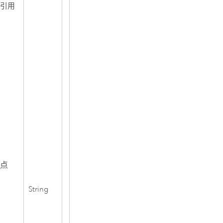
集引用
键点
String