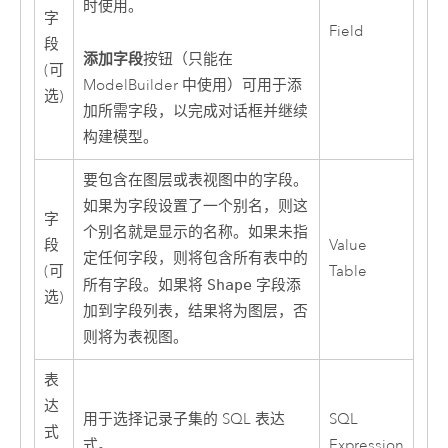
时使用。
字
Field
段
添加字段
按钮（只能在
(可
ModelBuilder 中使用）可用于添
选)
加所需字段，以完成对话框并继续
构建模型。
要包含在图层或表视图中的字段。
如果为字段设置了一个别名，则这
字
个别名就是显示的名称。如果未指
段
Value
定任何字段，则将包含所有表中的
(可
Table
所有字段。如果将
Shape
字段添
选)
加到字段列表，结果将为图层，否
则将为表视图。
表
达
用于选择记录子集的 SQL 表达
SQL
式
式。
Expression