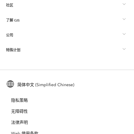
社区
ArcGIS 概览
了解 GIS
Esri 社区
制图
公司
什么是 GIS？
ArcGIS 博客
ArcGIS Pro
特殊计划
关于 Esri
位置智能
行业博客
ArcGIS Enterprise
ArcGIS for Personal Use
联系我们
培训
用户研究和测试
ArcGIS Online
ArcGIS for Student Use
简体中文 (Simplified Chinese)
招贤纳士
ArcUser
Esri 年轻专家关系网
开发者技术
保护
隐私策略
开放视野
ArcNews
活动
ArcGIS Location Platform
无障碍性
灾难响应
合作伙伴
ArcWatch
法律声明
Esri Store
教育
Web 使用条款