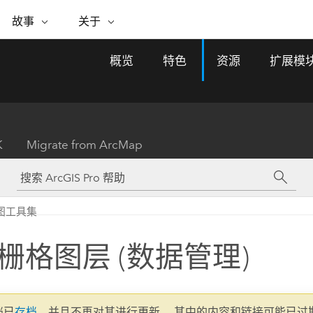
专题倡议
故事
关于
ESRI 故事
关于 ESRI
自助服务
购买 ARCGIS
联系我们
关于 GIS
概览
特色
资源
扩展模
WhereNext Magazine
关于 Esri
地理空间卓越之旅
ArcUser
用户类型
联系支持部门
什么是 GIS？
间上查看和了解数据
高管级新闻和见解
面向 ArcGIS 用户的实用技术
基于角色的 ArcGIS 访问权限
Esri 计划和倡议
Esri 社区
地理方法
资源
Esri 博客
Esri Store
活动
ArcGIS 博客
置引入分析
现实世界的全球 GIS 创新
ArcNews
Esri 的 ArcGIS 产品
K
Migrate from ArcMap
行业新闻和 ArcGIS 更新
合作伙伴
文档
管理
Esri 和 The Science of Where 播
如何购买
、编辑和共享空间数据
客
ArcWatch
Esri 产品、合作伙伴产品和开发
招贤纳士
My Esri
基础设施管理
商业和技术领导者之声
地理空间新闻、观点和趋势
人员订阅
图工具集
使用 GIS 创建现代化、有弹性且可持续发展
媒体与分析师关系
的未来。 规划和运营的地理方法有助于领导
有功能
者了解基础设施工程与周围环境的关系。
栅格图层 (数据管理)
所有故事
探索基础设施管理
联系我们
文档已
存档
，并且不再对其进行更新。 其中的内容和链接可能已过