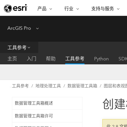
产品
行业
支持与服务
ARCGIS
行业
支持与服务
功能
ArcGIS Pro
Menu
ArcGIS 概览
建筑、工程和建
专业服务
非营利机构
制图
Esri 企业级地理空间平台
造
从空
技术支持
公共安全
工具参考
ArcGIS Online
商业
分析
培训
自然科学
完整的 SaaS 制图平台
将位
主页
入门
帮助
工具参考
Python
SD
保护
州和地方政府
ArcGIS Pro
数据
教育
世界领先的 GIS 软件
集成
可持续发展
能源公用事业
工具参考
地理处理工具
数据管理工具箱
图层和表视
ArcGIS Enterprise
电信
用于 GIS 和制图的基础系统
所
设施点管理
创建
交通运输
数据管理工具箱概述
开发者技术
卫生与公共服务
水
构建制图和空间分析应用程序
数据管理工具箱许可
国家政府
此 2.8 