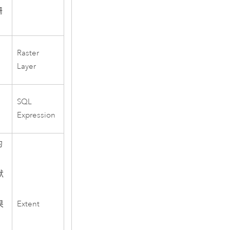
栅
Raster
Layer
SQL
Expression
的
默
Extent
果