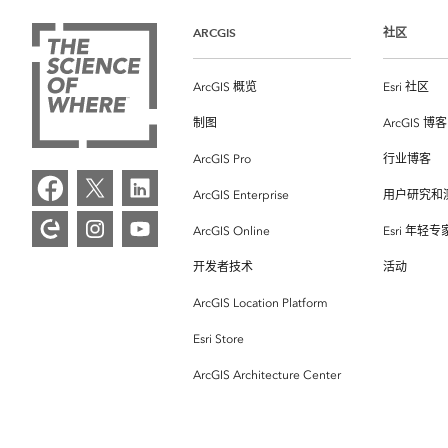
ARCGIS
社区
ArcGIS 概览
Esri 社区
制图
ArcGIS 博客
ArcGIS Pro
行业博客
ArcGIS Enterprise
用户研究和
ArcGIS Online
Esri 年轻
开发者技术
活动
ArcGIS Location Platform
Esri Store
ArcGIS Architecture Center