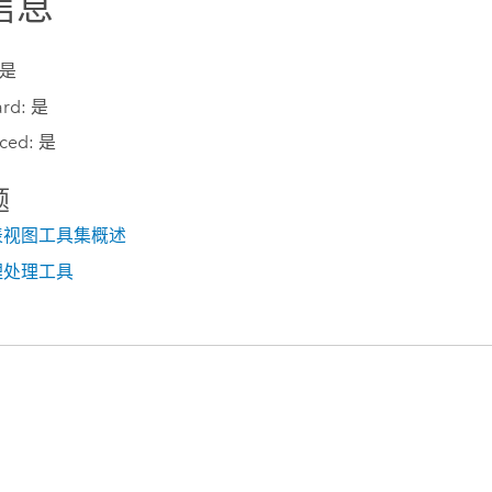
信息
 是
ard: 是
ced: 是
题
表视图工具集概述
理处理工具