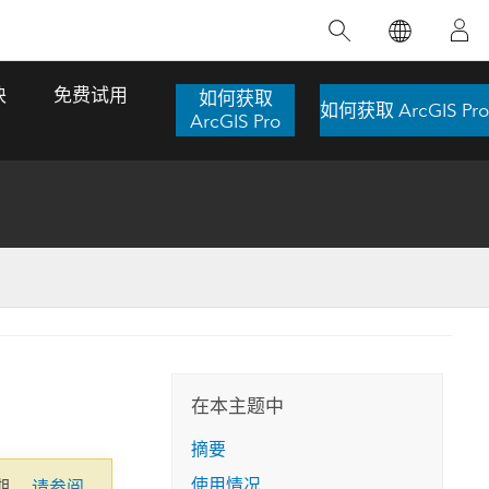
精选产品
专题培训
精选故事
推荐书籍
致力于创新
块
免费试用
如何获取
如何获取 ArcGIS Pro
人工智能
ArcGIS Pro
位置智能
数字化转换
数字孪生体
了解 ArcGIS Pro
空间数据科学：提升分析能力
当地图成为关键时刻的救命稻草
位置的力量
ArcGIS Pro 是 Esri 出品的全球领先的 GIS 桌
在这门导师授课式课程中，我们将探索如何
在巴西 2024 年遭遇历史性大洪水期间，专门
作者：Jack Dangermond
面应用程序，适用于制图、分析和数据管
运用空间统计技术来发现数据中的规律与关
从事 GIS 技术的 Codex 公司在 30 天内打造
这本书带领读者踏上一
理。 了解这项技术的实际效果，亲身体验交
联，并产出能解决复杂问题的深刻见解。
了 17 个应急洪水应用程序，为关键的救援行
旅程，深入探索现代地
互式地图，探索产品功能，或者直接开始免
动提供了有力支持。
在本主题中
探索课程
其应对全球重大挑战的
费试用。
阅读故事
摘要
转至书籍详情
探索 ArcGIS Pro
使用情况
期。
请参阅