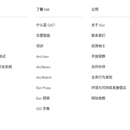
了解 GIS
公司
什么是 GIS？
关于 Esri
位置智能
联系我们
培训
招贤纳士
测试
ArcUser
开放视野
专家关系网
ArcNews
合作伙伴
ArcWatch
业务行为准则
Esri Press
环境与可持续发展倡议
Esri 视频
网站地图
GIS 字典