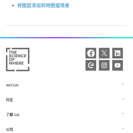
将图层添加到地图或场景
ARCGIS
社区
ArcGIS 概览
了解 GIS
Esri 社区
制图
公司
什么是 GIS？
ArcGIS 博客