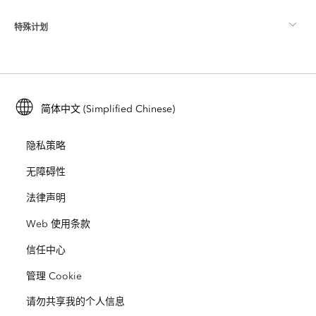
ArcGIS Pro
特殊计划
关于 Esri
位置智能
行业博客
ArcGIS Enterprise
ArcGIS for Personal Use
联系我们
培训
用户研究和测试
ArcGIS Online
ArcGIS for Student Use
简体中文 (Simplified Chinese)
招贤纳士
ArcUser
Esri 年轻专家关系网
开发者技术
保护
隐私策略
开放视野
ArcNews
活动
ArcGIS Location Platform
无障碍性
灾难响应
合作伙伴
ArcWatch
法律声明
Esri Store
教育
Web 使用条款
业务行为准则
Esri Press
ArcGIS Architecture Center
信任中心
非营利机构
环境与可持续发展倡议
Esri 视频
管理 Cookie
请勿共享我的个人信息
种族平等
网站地图
GIS 字典