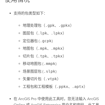
支持的包类型如下：
地理处理包（
.gpk
、
.gpkx
）
图层包（
.lpk
、
.lpkx
）
定位器包 (
.gcpk
)
地图包（
.mpk
、
.mpkx
）
切片包（
.tpk
、
.tpkx
）
移动地图包 (
.mmpk
)
场景图层包 (
.slpk
)
矢量切片包（
.vtpk
）
工程包和工程模板（
.ppkx
、
.aptx
）
在 ArcGIS Pro 中使用此工具时，您无法输入
ArcGIS
Online
或
ArcGIS Enterprise
用户名和密码。此工具