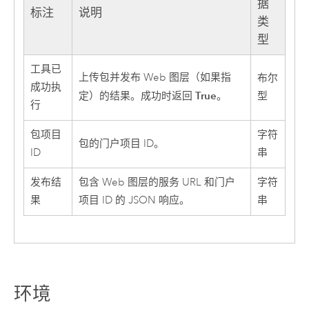
据
标注
说明
类
型
工具已
上传包并发布 Web 图层（如果指
布尔
成功执
True
定）的结果。成功时返回
。
型
行
包项目
字符
包的门户项目 ID。
ID
串
发布结
包含 Web 图层的服务 URL 和门户
字符
果
项目 ID 的 JSON 响应。
串
环境