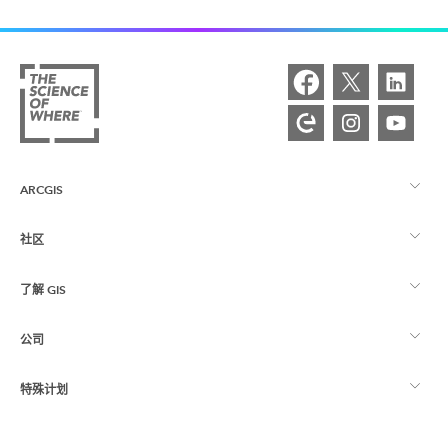
ARCGIS
社区
ArcGIS 概览
了解 GIS
Esri 社区
制图
公司
什么是 GIS？
ArcGIS 博客
ArcGIS Pro
特殊计划
关于 Esri
位置智能
行业博客
ArcGIS Enterprise
ArcGIS for Personal Use