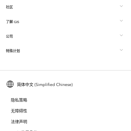
社区
ArcGIS 概览
了解 GIS
Esri 社区
制图
公司
什么是 GIS？
ArcGIS 博客
ArcGIS Pro
特殊计划
关于 Esri
位置智能
行业博客
ArcGIS Enterprise
ArcGIS for Personal Use
联系我们
培训
用户研究和测试
ArcGIS Online
ArcGIS for Student Use
简体中文 (Simplified Chinese)
招贤纳士
ArcUser
Esri 年轻专家关系网
开发者技术
保护
隐私策略
开放视野
ArcNews
活动
ArcGIS Location Platform
无障碍性
灾难响应
合作伙伴
ArcWatch
法律声明
Esri Store