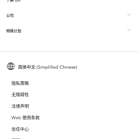
了解 GIS
Esri 社区
制图
公司
什么是 GIS？
ArcGIS 博客
ArcGIS Pro
特殊计划
关于 Esri
位置智能
行业博客
ArcGIS Enterprise
ArcGIS for Personal Use
联系我们
培训
用户研究和测试
ArcGIS Online
ArcGIS for Student Use
简体中文 (Simplified Chinese)
招贤纳士
ArcUser
Esri 年轻专家关系网
开发者技术
保护
隐私策略
开放视野
ArcNews
活动
ArcGIS Location Platform
无障碍性
灾难响应
合作伙伴
ArcWatch
法律声明
Esri Store
教育
Web 使用条款
业务行为准则
Esri Press
ArcGIS Architecture Center
信任中心
非营利机构
环境与可持续发展倡议
Esri 视频