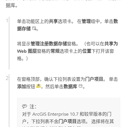
据库。
单击功能区上的
共享
选项卡。 在
管理
组中，单击
数
据存储
。
将显示
管理注册数据存储
窗格。 （也可以在
共享为
Web 图层
窗格的
常规
选项卡上的
位置
下打开该窗
格。）
在窗格顶部，确认下拉列表设置为
门户项目
。 单击
添加
按钮
，然后单击
数据库
。
注：
对于
ArcGIS Enterprise
10.7
和较早版本的门
户，下拉列表不含
门户项目
选项。 选择将在其