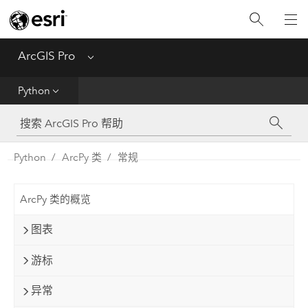
入门
ArcGIS Pro
Menu
帮助
Python
工具参考
Python
Python
ArcPy 类
常规
SDK
ArcPy 类的概览
Migrate from ArcMap
图表
游标
异常