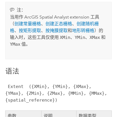
注：
当用作
ArcGIS Spatial Analyst extension
工具
（
创建常量栅格
、
创建正态栅格
、
创建随机栅
格
、
按矩形提取
、
按掩膜提取
和
地形转栅格
）的
输入时，这些工具仅使用
XMin
、
YMin
、
XMax
和
YMax
值。
语法
 Extent  ({XMin}, {YMin}, {XMax}, 
{YMax}, {ZMin}, {ZMax}, {MMin}, {MMax}, 
{spatial_reference})
参数
说明
数据类型