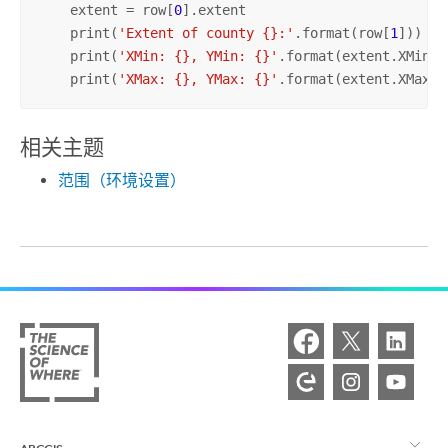
    extent = row[
0
].extent

    print(
'Extent of county {}:'
.format(row[
1
]))

    print(
'XMin: {}, YMin: {}'
.format(extent.XMin, 
    print(
'XMax: {}, YMax: {}'
.format(extent.XMax, 
相关主题
范围（环境设置）