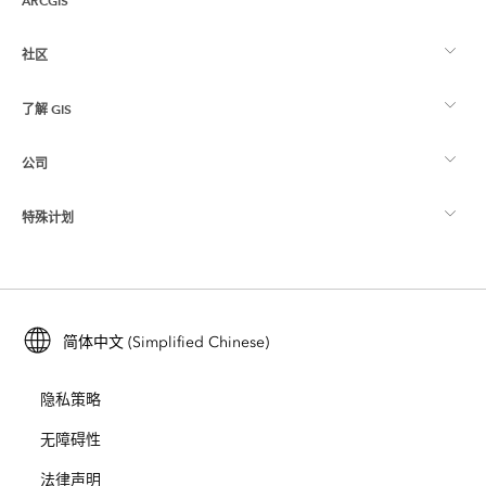
ARCGIS
社区
ArcGIS 概览
了解 GIS
Esri 社区
制图
公司
什么是 GIS？
ArcGIS 博客
ArcGIS Pro
特殊计划
关于 Esri
位置智能
行业博客
ArcGIS Enterprise
ArcGIS for Personal Use
联系我们
培训
用户研究和测试
ArcGIS Online
ArcGIS for Student Use
简体中文 (Simplified Chinese)
招贤纳士
ArcUser
Esri 年轻专家关系网
开发者技术
保护
隐私策略
开放视野
ArcNews
活动
ArcGIS Location Platform
无障碍性
灾难响应
合作伙伴
ArcWatch
法律声明
Esri Store