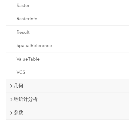
Raster
RasterInfo
Result
SpatialReference
ValueTable
VCS
几何
地统计分析
参数