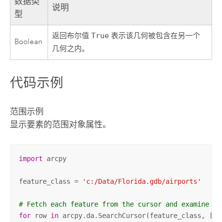
数据类
说明
型
返回布尔值
True
表示该几何被包含在另一个
Boolean
几何之内。
代码示例
范围示例
显示要素的范围对象属性。
import
 arcpy

feature_class = 
'c:/Data/Florida.gdb/airports'
# Fetch each feature from the cursor and examine th
for
 row 
in
 arcpy.da.SearchCursor(feature_class, [
'S