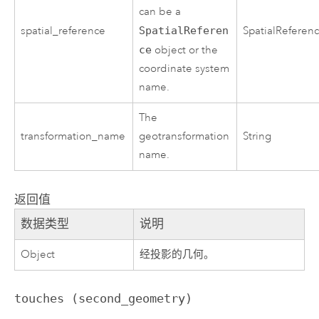
can be a
spatial_reference
SpatialReferen
SpatialReferen
ce
object or the
coordinate system
name.
The
transformation_name
geotransformation
String
name.
返回值
数据类型
说明
Object
经投影的几何。
touches (second_geometry)