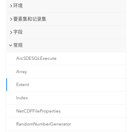
环境
要素集和记录集
字段
常规
ArcSDESQLExecute
Array
Extent
Index
NetCDFFileProperties
RandomNumberGenerator