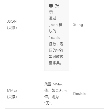
提
示：
通过
JSON
String
json
模
(只读)
块的
loads
函数，返
回的字符
串可转换
至字典。
范围 MMax
MMax
值。如果无 m
Double
(只读)
值，则为
“无”。