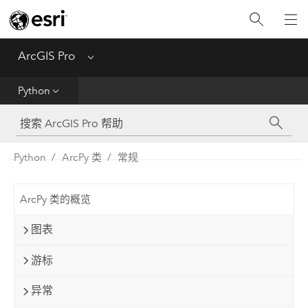
入门
ArcGIS Pro
Menu
帮助
Python
工具参考
Python
Python
ArcPy 类
常规
SDK
ArcPy 类的概览
Migrate from ArcMap
图表
游标
异常