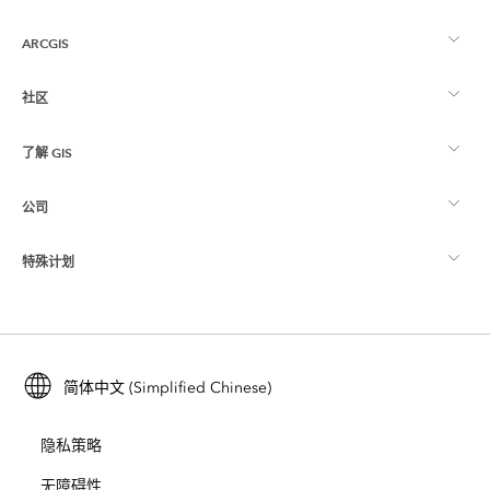
ARCGIS
社区
ArcGIS 概览
了解 GIS
Esri 社区
制图
公司
什么是 GIS？
ArcGIS 博客
ArcGIS Pro
特殊计划
关于 Esri
位置智能
行业博客
ArcGIS Enterprise
ArcGIS for Personal Use
联系我们
培训
用户研究和测试
ArcGIS Online
ArcGIS for Student Use
简体中文 (Simplified Chinese)
招贤纳士
ArcUser
Esri 年轻专家关系网
开发者技术
保护
隐私策略
开放视野
ArcNews
活动
ArcGIS Location Platform
无障碍性