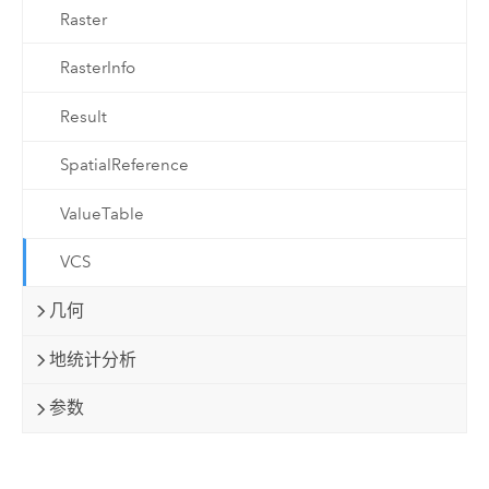
Raster
RasterInfo
Result
SpatialReference
ValueTable
VCS
几何
地统计分析
参数