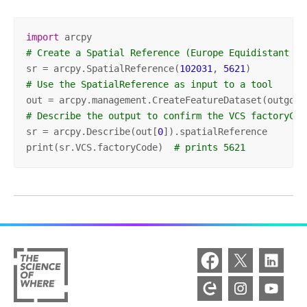
import
# Create a Spatial Reference (Europe Equidistant Co
sr = arcpy.SpatialReference(
102031
, 
5621
# Use the SpatialReference as input to a tool
out = arcpy.management.CreateFeatureDataset(outgdb,
# Describe the output to confirm the VCS factoryCod
sr = arcpy.Describe(out[
0
]).spatialReference

print(sr.VCS.factoryCode)  
# prints 5621