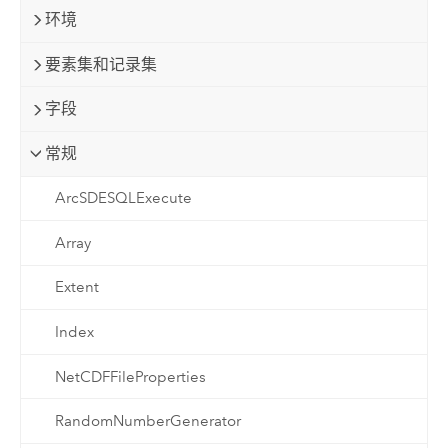
环境
要素集和记录集
字段
常规
ArcSDESQLExecute
Array
Extent
Index
NetCDFFileProperties
RandomNumberGenerator