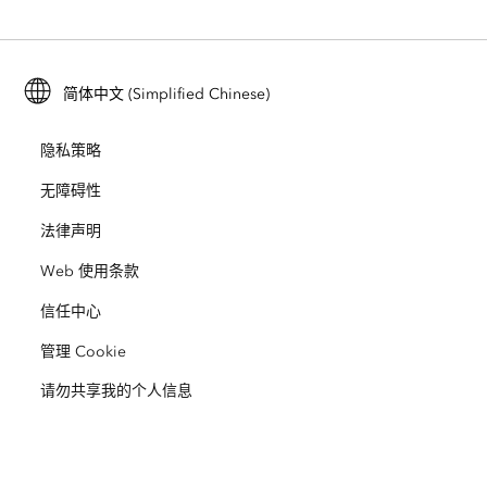
ArcGIS for Personal Use
联系我们
培训
用户研究和测试
ArcGIS Online
ArcGIS for Student Use
简体中文 (Simplified Chinese)
招贤纳士
ArcUser
Esri 年轻专家关系网
开发者技术
保护
隐私策略
开放视野
ArcNews
活动
ArcGIS Location Platform
无障碍性
灾难响应
合作伙伴
ArcWatch
法律声明
Esri Store
教育
Web 使用条款
业务行为准则
Esri Press
ArcGIS Architecture Center
信任中心
非营利机构
环境与可持续发展倡议
Esri 视频
管理 Cookie
请勿共享我的个人信息
种族平等
网站地图
GIS 字典