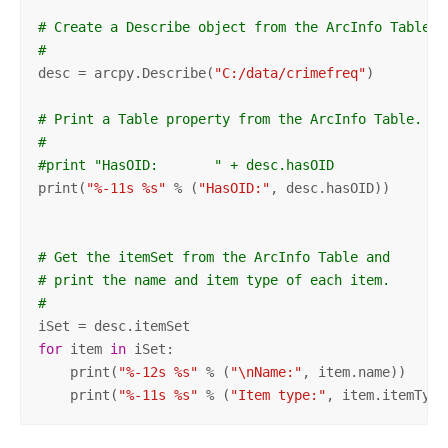
# Create a Describe object from the ArcInfo Table.
#
desc = arcpy.Describe(
"C:/data/crimefreq"
)

# Print a Table property from the ArcInfo Table.
#
#print "HasOID:       " + desc.hasOID
print(
"%-11s %s"
 % (
"HasOID:"
, desc.hasOID))

# Get the itemSet from the ArcInfo Table and
# print the name and item type of each item.
#
for
 item 
in
 iSet:

    print(
"%-12s %s"
 % (
"\nName:"
, item.name))

    print(
"%-11s %s"
 % (
"Item type:"
, item.itemType