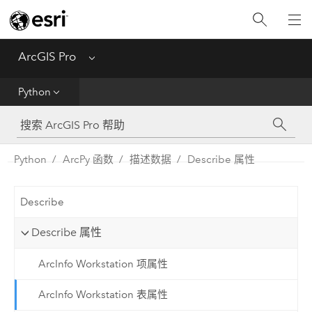
入门
ArcGIS Pro
Menu
帮助
Python
工具参考
Python
Python
ArcPy 函数
描述数据
Describe 属性
SDK
Describe
Migrate from ArcMap
Describe 属性
ArcInfo Workstation 项属性
ArcInfo Workstation 表属性