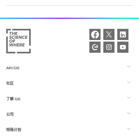
ARCGIS
社区
ArcGIS 概览
了解 GIS
Esri 社区
制图
公司
什么是 GIS？
ArcGIS 博客
ArcGIS Pro
特殊计划
关于 Esri
位置智能
行业博客
ArcGIS Enterprise