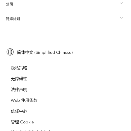
公司
什么是 GIS？
ArcGIS 博客
ArcGIS Pro
特殊计划
关于 Esri
位置智能
行业博客
ArcGIS Enterprise
ArcGIS for Personal Use
联系我们
培训
用户研究和测试
ArcGIS Online
ArcGIS for Student Use
简体中文 (Simplified Chinese)
招贤纳士
ArcUser
Esri 年轻专家关系网
开发者技术
保护
隐私策略
开放视野
ArcNews
活动
ArcGIS Location Platform
无障碍性
灾难响应
合作伙伴
ArcWatch
法律声明
Esri Store
教育
Web 使用条款
业务行为准则
Esri Press
ArcGIS Architecture Center
信任中心
非营利机构
环境与可持续发展倡议
Esri 视频
管理 Cookie