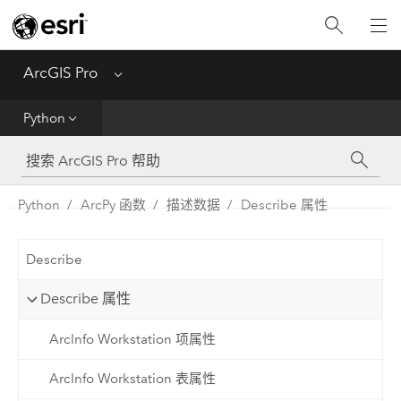
入门
ArcGIS Pro
Menu
帮助
Python
工具参考
Python
Python
ArcPy 函数
描述数据
Describe 属性
SDK
Describe
Migrate from ArcMap
Describe 属性
ArcInfo Workstation 项属性
ArcInfo Workstation 表属性