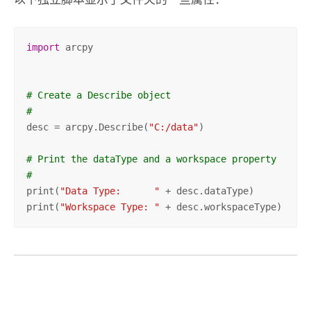
import
 arcpy

# Create a Describe object
#
desc = arcpy.Describe(
"C:/data"
)

# Print the dataType and a workspace property
#
print(
"Data Type:      "
 + desc.dataType)

print(
"Workspace Type: "
 + desc.workspaceType)