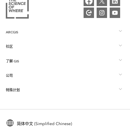
ARCGIS
社区
ArcGIS 概览
了解 GIS
Esri 社区
制图
公司
什么是 GIS？
ArcGIS 博客
ArcGIS Pro
特殊计划
关于 Esri
位置智能
行业博客
ArcGIS Enterprise
ArcGIS for Personal Use
联系我们
培训
用户研究和测试
ArcGIS Online
ArcGIS for Student Use
简体中文 (Simplified Chinese)
招贤纳士
ArcUser
Esri 年轻专家关系网
开发者技术