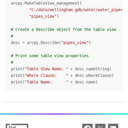
arcpy.MakeTableView_management(

"C:/data/wellingham.gdb/water/water_pipes"
,
"pipes_view"
)

# Create a Describe object from the table view
#
desc = arcpy.Describe(
"pipes_view"
)

# Print some table view properties
#
print(
"Table View Name: "
 + desc.nameString)

print(
"Where Clause:    "
 + desc.whereClause)

print(
"Table Name:      "
 + desc.name)