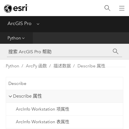
入门
ArcGIS Pro
Menu
帮助
Python
工具参考
Python
Python
ArcPy 函数
描述数据
Describe 属性
SDK
Describe
Migrate from ArcMap
Describe 属性
ArcInfo Workstation 项属性
ArcInfo Workstation 表属性