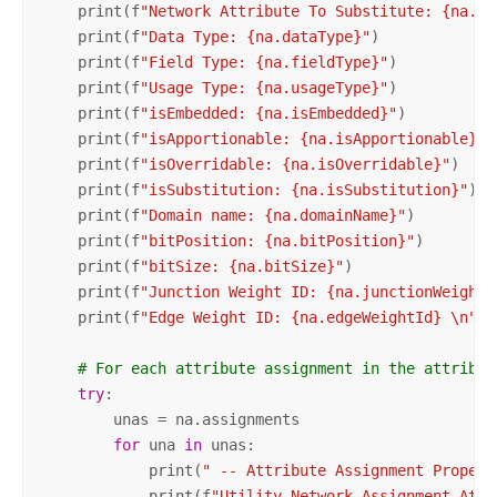
    print(f
"Network Attribute To Substitute: {na.ne
    print(f
"Data Type: {na.dataType}"
)

    print(f
"Field Type: {na.fieldType}"
)

    print(f
"Usage Type: {na.usageType}"
)

    print(f
"isEmbedded: {na.isEmbedded}"
)

    print(f
"isApportionable: {na.isApportionable}"
)

    print(f
"isOverridable: {na.isOverridable}"
)

    print(f
"isSubstitution: {na.isSubstitution}"
)

    print(f
"Domain name: {na.domainName}"
)

    print(f
"bitPosition: {na.bitPosition}"
)

    print(f
"bitSize: {na.bitSize}"
)

    print(f
"Junction Weight ID: {na.junctionWeightI
    print(f
"Edge Weight ID: {na.edgeWeightId} \n"
)

# For each attribute assignment in the attribut
try
:

        unas = na.assignments

for
 una 
in
 unas:

            print(
" -- Attribute Assignment Propert
            print(f
"Utility Network Assignment Attr