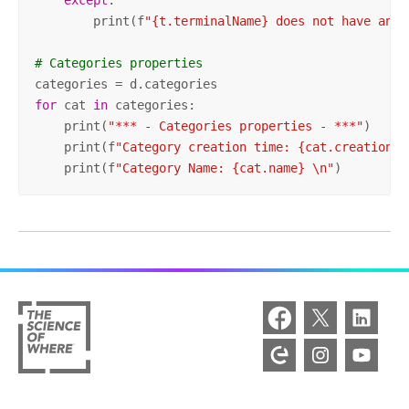
        print(f
"{t.terminalName} does not have any 
# Categories properties
for
 cat 
in
 categories:

    print(
"*** - Categories properties - ***"
)

    print(f
"Category creation time: {cat.creationTi
    print(f
"Category Name: {cat.name} \n"
)