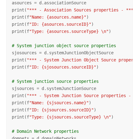
asources = d.associationSource

print(
"*** - Association Sources properties - ***"
)

print(f
"Name: {asources.name}"
)

print(f
"ID: {asources.sourceID}"
)

print(f
"Type: {asources.sourceType} \n"
)

# System junction object source properties
sjosources = d.systemJunctionObjectSource

print(
"*** - System Junction Object Source properti
print(f
"ID: {sjosources.sourceID}"
)

# System junction source properties
sjsources = d.systemJunctionSource

print(
"*** - System Junction Source properties - **
print(f
"Name: {sjsources.name}"
)

print(f
"ID: {sjsources.sourceID}"
)

print(f
"Type: {sjsources.sourceType} \n"
)

# Domain Network properties