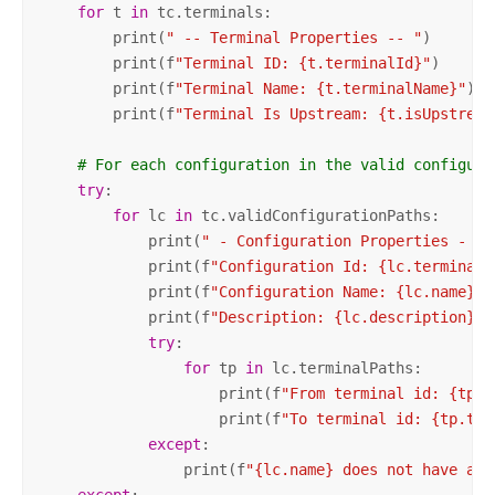
for
 t 
in
 tc.terminals:

        print(
" -- Terminal Properties -- "
)

        print(f
"Terminal ID: {t.terminalId}"
)

        print(f
"Terminal Name: {t.terminalName}"
)

        print(f
"Terminal Is Upstream: {t.isUpstream
# For each configuration in the valid configura
try
:

for
 lc 
in
 tc.validConfigurationPaths:

            print(
" - Configuration Properties - "
)

            print(f
"Configuration Id: {lc.terminalC
            print(f
"Configuration Name: {lc.name}"
)

            print(f
"Description: {lc.description} \
try
:

for
 tp 
in
 lc.terminalPaths:

                    print(f
"From terminal id: {tp.f
                    print(f
"To terminal id: {tp.toT
except
:

                print(f
"{lc.name} does not have any
except
:
