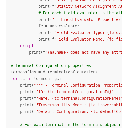
            print(f
"Utility Network Assignment Attr
# For each field evaluator in the attri
            print(
" - Field Evaluator Properties - 
            fe = una.evaluator

            print(f
"Field Evaluator Type: {fe.evalu
            print(f
"Field Evaluator Name: {fe.field
except
:

        print(f
"{na.name} does not have any attribu
# Terminal Configuration properties
for
 tc 
in
 termconfigs:

    print(
"*** - Terminal Configuration Properties 
    print(f
"ID: {tc.terminalConfigurationId}"
)

    print(f
"Name: {tc.terminalConfigurationName}"
)

    print(f
"Traversability Model: {tc.traversabilit
    print(f
"Default Configuration: {tc.defaultConfi
# For each terminal in the terminals object: