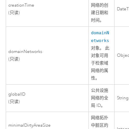
creationTime
网络的创
Date
(只读)
建日期和
时间。
domainN
etworks
对象。 此
domainNetworks
Objec
对象可用
(只读)
于检索域
网络的属
性。
公共设施
globalID
网络的全
String
(只读)
局 ID。
网络拓扑
minimalDirtyAreaSize
中脏区的