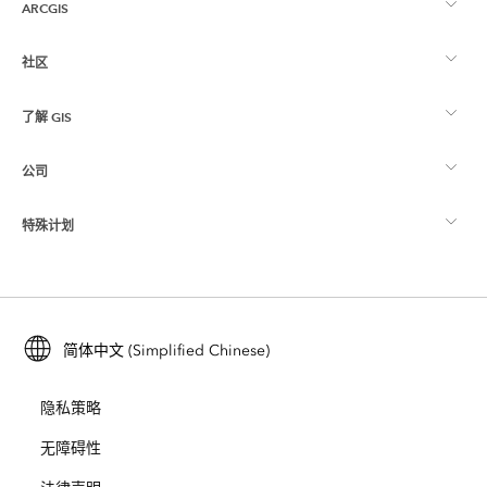
ARCGIS
社区
ArcGIS 概览
了解 GIS
Esri 社区
制图
公司
什么是 GIS？
ArcGIS 博客
ArcGIS Pro
特殊计划
关于 Esri
位置智能
行业博客
ArcGIS Enterprise
ArcGIS for Personal Use
联系我们
培训
用户研究和测试
ArcGIS Online
ArcGIS for Student Use
简体中文 (Simplified Chinese)
招贤纳士
ArcUser
Esri 年轻专家关系网
开发者技术
保护
隐私策略
开放视野
ArcNews
活动
ArcGIS Location Platform
无障碍性
灾难响应
合作伙伴
ArcWatch