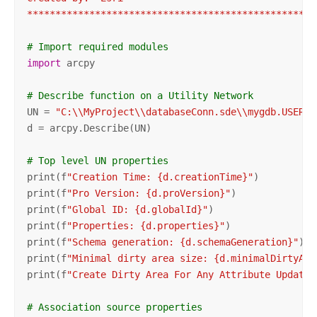
***************************************************
# Import required modules
import
 arcpy

# Describe function on a Utility Network
UN = 
"C:\\MyProject\\databaseConn.sde\\mygdb.USER1.
d = arcpy.Describe(UN)

# Top level UN properties
print(f
"Creation Time: {d.creationTime}"
)

print(f
"Pro Version: {d.proVersion}"
)

print(f
"Global ID: {d.globalId}"
)

print(f
"Properties: {d.properties}"
)

print(f
"Schema generation: {d.schemaGeneration}"
)

print(f
"Minimal dirty area size: {d.minimalDirtyAre
print(f
"Create Dirty Area For Any Attribute Update:
# Association source properties