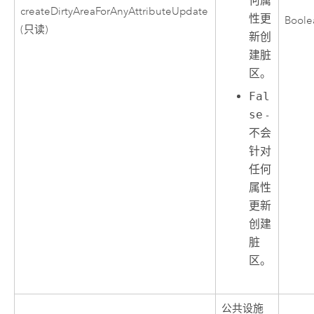
何属
createDirtyAreaForAnyAttributeUpdate
性更
Boole
(只读)
新创
建脏
区。
Fal
se
-
不会
针对
任何
属性
更新
创建
脏
区。
公共设施