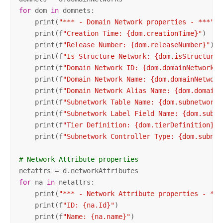
for
 dom 
in
 domnets:

    print(
"*** - Domain Network properties - ***"
)

    print(f
"Creation Time: {dom.creationTime}"
)

    print(f
"Release Number: {dom.releaseNumber}"
)

    print(f
"Is Structure Network: {dom.isStructureN
    print(f
"Domain Network ID: {dom.domainNetworkId
    print(f
"Domain Network Name: {dom.domainNetwork
    print(f
"Domain Network Alias Name: {dom.domainN
    print(f
"Subnetwork Table Name: {dom.subnetworkT
    print(f
"Subnetwork Label Field Name: {dom.subne
    print(f
"Tier Definition: {dom.tierDefinition}"
)

    print(f
"Subnetwork Controller Type: {dom.subnet
# Network Attribute properties
for
 na 
in
 netattrs:

    print(
"*** - Network Attribute properties - ***
    print(f
"ID: {na.Id}"
)

    print(f
"Name: {na.name}"
)
