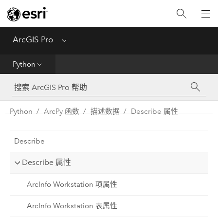
入门
ArcGIS Pro
Menu
帮助
Python
工具参考
Python
Python
ArcPy 函数
描述数据
Describe 属性
SDK
Describe
Migrate from ArcMap
Describe 属性
ArcInfo Workstation 项属性
ArcInfo Workstation 表属性