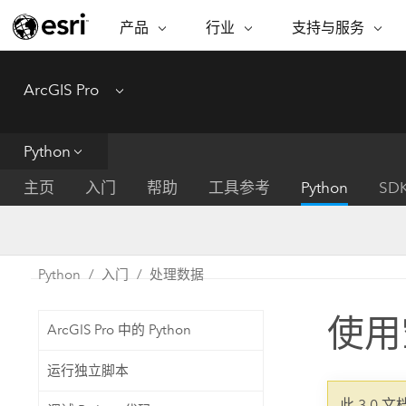
产品
行业
支持与服务
ARCGIS
行业
支持与服务
功能
ArcGIS Pro
Menu
ArcGIS 概览
建筑、工程和建
专业服务
非营利机构
制图
Esri 企业级地理空间平台
造
从空
技术支持
公共安全
Python
ArcGIS Online
商业
分析
培训
自然科学
完整的 SaaS 制图平台
将位
主页
入门
帮助
工具参考
Python
SD
保护
州和地方政府
ArcGIS Pro
数据
教育
世界领先的 GIS 软件
集成
可持续发展
能源公用事业
Python
入门
处理数据
ArcGIS Enterprise
电信
用于 GIS 和制图的基础系统
所
设施点管理
使用
交通运输
ArcGIS Pro 中的 Python
开发者技术
卫生与公共服务
水
构建制图和空间分析应用程序
运行独立脚本
国家政府
此 3.0 