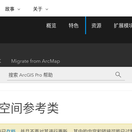
专题倡议
故事
关于
ESRI 故事
关于 ESRI
自助服务
购买 ARCGIS
联系我们
关于 GIS
概览
特色
资源
扩展模
WhereNext Magazine
关于 Esri
地理空间卓越之旅
ArcUser
用户类型
联系支持部门
什么是 GIS？
间上查看和了解数据
高管级新闻和见解
面向 ArcGIS 用户的实用技术
基于角色的 ArcGIS 访问权限
Esri 计划和倡议
Esri 社区
地理方法
资源
Esri 博客
Esri Store
活动
ArcGIS 博客
置引入分析
现实世界的全球 GIS 创新
ArcNews
Esri 的 ArcGIS 产品
K
Migrate from ArcMap
行业新闻和 ArcGIS 更新
合作伙伴
文档
管理
Esri 和 The Science of Where 播
如何购买
、编辑和共享空间数据
客
ArcWatch
Esri 产品、合作伙伴产品和开发
招贤纳士
My Esri
基础设施管理
商业和技术领导者之声
地理空间新闻、观点和趋势
人员订阅
使用 GIS 创建现代化、有弹性且可持续发展
媒体与分析师关系
的未来。 规划和运营的地理方法有助于领导
有功能
者了解基础设施工程与周围环境的关系。
空间参考类
所有故事
探索基础设施管理
联系我们
文档已
存档
，并且不再对其进行更新。 其中的内容和链接可能已过