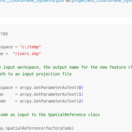
hic_coordinate_systems.pdf
和
projected_coordinate_sys
cpy

kspace = 
"c:/temp"
me =  
"rivers.shp"
e input workspace, the output name for the new feature c
ath to an input projection file
kspace = arcpy.GetParameterAsText(
0
)

me     = arcpy.GetParameterAsText(
1
)

ode    = arcpy.GetParameterAsText(
2
)

code as input to the SpatialReference class
py.SpatialReference(factoryCode)
