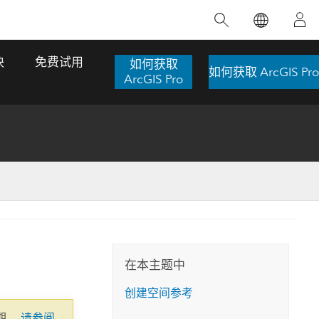
精选产品
专题培训
精选故事
推荐书籍
致力于创新
块
免费试用
如何获取
如何获取 ArcGIS Pro
人工智能
ArcGIS Pro
位置智能
数字化转换
数字孪生体
了解 ArcGIS Pro
空间数据科学：提升分析能力
当地图成为关键时刻的救命稻草
位置的力量
ArcGIS Pro 是 Esri 出品的全球领先的 GIS 桌
在这门导师授课式课程中，我们将探索如何
在巴西 2024 年遭遇历史性大洪水期间，专门
作者：Jack Dangermond
面应用程序，适用于制图、分析和数据管
运用空间统计技术来发现数据中的规律与关
从事 GIS 技术的 Codex 公司在 30 天内打造
这本书带领读者踏上一
理。 了解这项技术的实际效果，亲身体验交
联，并产出能解决复杂问题的深刻见解。
了 17 个应急洪水应用程序，为关键的救援行
旅程，深入探索现代地
互式地图，探索产品功能，或者直接开始免
动提供了有力支持。
在本主题中
探索课程
其应对全球重大挑战的
费试用。
阅读故事
创建空间参考
转至书籍详情
探索 ArcGIS Pro
期。
请参阅