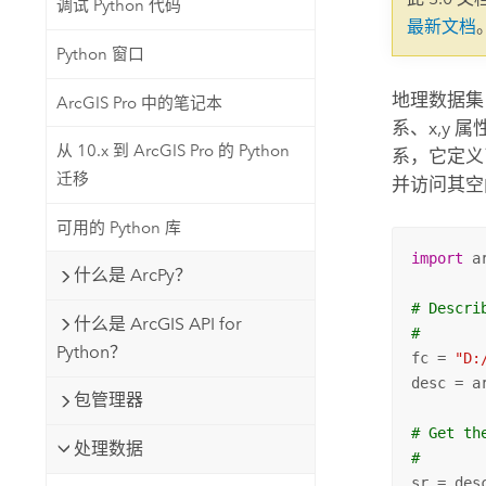
调试 Python 代码
自然资源
最新文档
所有产品
Python 窗口
所有行业
地理数据集
ArcGIS Pro 中的笔记本
系、x,y
从 10.x 到 ArcGIS Pro 的 Python
系，它定义
迁移
并访问其空
可用的 Python 库
import
 ar
什么是 ArcPy？
# Descri
什么是 ArcGIS API for
#
Python？
fc = 
"D:
desc = a
包管理器
# Get th
处理数据
#
sr = des