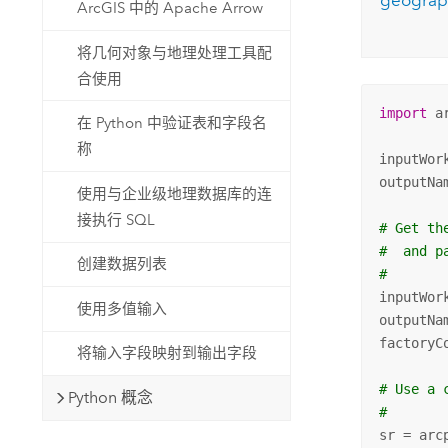
geograp
ArcGIS 中的 Apache Arrow
将几何对象与地理处理工具配
合使用
import
 ar
在 Python 中验证表和字段名
称
inputWor
outputNa
使用与企业级地理数据库的连
接执行 SQL
# Get th
#  and p
创建数据列表
#
inputWor
使用多值输入
outputNa
factoryC
将输入字段映射到输出字段
# Use a 
Python 概念
#
sr = arc