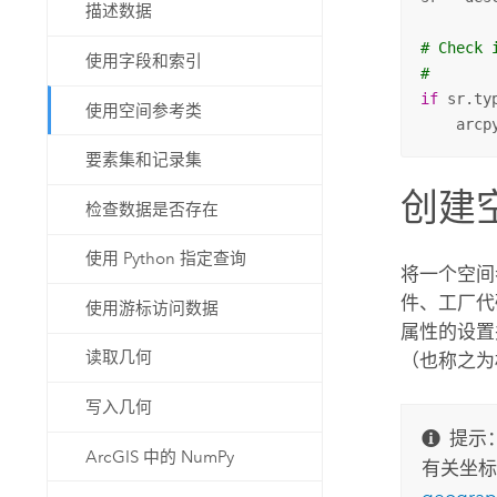
描述数据
# Check 
使用字段和索引
#
if
 sr.ty
使用空间参考类
    arcp
要素集和记录集
创建
检查数据是否存在
使用 Python 指定查询
将一个空间
件、工厂代
使用游标访问数据
属性的设置
读取几何
（也称之为
写入几何
提示
ArcGIS 中的 NumPy
有关坐标