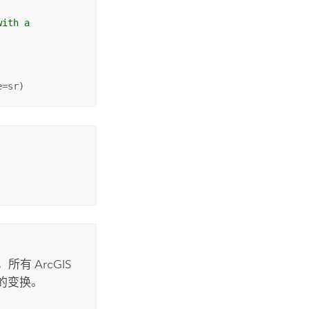
with a 
e=sr)
有 ArcGIS
的变换。