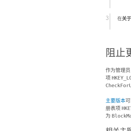
在
关
阻止
作为管理员
项
HKEY_L
CheckFor
主要版本
可
册表项
HKE
为
BlockM