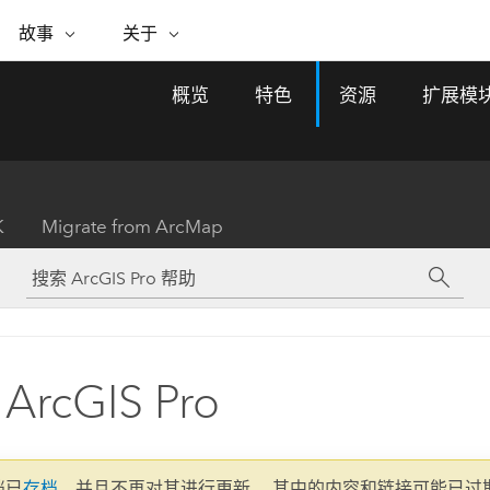
专题倡议
故事
关于
ESRI 故事
关于 ESRI
自助服务
购买 ARCGIS
联系我们
关于 GIS
概览
特色
资源
扩展模
WhereNext Magazine
关于 Esri
地理空间卓越之旅
ArcUser
用户类型
联系支持部门
什么是 GIS？
间上查看和了解数据
高管级新闻和见解
面向 ArcGIS 用户的实用技术
基于角色的 ArcGIS 访问权限
Esri 计划和倡议
Esri 社区
地理方法
资源
Esri 博客
Esri Store
活动
ArcGIS 博客
置引入分析
现实世界的全球 GIS 创新
ArcNews
Esri 的 ArcGIS 产品
K
Migrate from ArcMap
行业新闻和 ArcGIS 更新
合作伙伴
文档
管理
Esri 和 The Science of Where 播
如何购买
、编辑和共享空间数据
客
ArcWatch
Esri 产品、合作伙伴产品和开发
招贤纳士
My Esri
基础设施管理
商业和技术领导者之声
地理空间新闻、观点和趋势
人员订阅
使用 GIS 创建现代化、有弹性且可持续发展
媒体与分析师关系
的未来。 规划和运营的地理方法有助于领导
有功能
者了解基础设施工程与周围环境的关系。
ArcGIS Pro
所有故事
探索基础设施管理
联系我们
文档已
存档
，并且不再对其进行更新。 其中的内容和链接可能已过