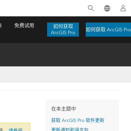
精选产品
专题培训
精选故事
推荐书籍
致力于创新
块
免费试用
如何获取
如何获取 ArcGIS Pro
人工智能
ArcGIS Pro
位置智能
数字化转换
数字孪生体
了解 ArcGIS Pro
空间数据科学：提升分析能力
当地图成为关键时刻的救命稻草
位置的力量
ArcGIS Pro 是 Esri 出品的全球领先的 GIS 桌
在这门导师授课式课程中，我们将探索如何
在巴西 2024 年遭遇历史性大洪水期间，专门
作者：Jack Dangermond
面应用程序，适用于制图、分析和数据管
运用空间统计技术来发现数据中的规律与关
从事 GIS 技术的 Codex 公司在 30 天内打造
这本书带领读者踏上一
理。 了解这项技术的实际效果，亲身体验交
联，并产出能解决复杂问题的深刻见解。
了 17 个应急洪水应用程序，为关键的救援行
旅程，深入探索现代地
互式地图，探索产品功能，或者直接开始免
动提供了有力支持。
在本主题中
探索课程
其应对全球重大挑战的
费试用。
阅读故事
获取
ArcGIS Pro
软件更新
转至书籍详情
探索 ArcGIS Pro
更新通知和语言包
期。
请参阅