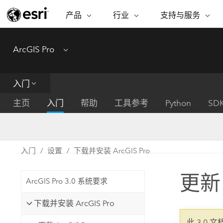
产品
行业
支持与服务
ARCGIS
行业
支持与服务
功能
ArcGIS Pro
Menu
ArcGIS 概览
建筑、工程和建
专业服务
非营利机构
制图
Esri 企业级地理空间平台
造
从空
技术支持
公共安全
入门
ArcGIS Online
商业
分析
培训
自然科学
完整的 SaaS 制图平台
将位
主页
入门
帮助
工具参考
Python
SD
保护
州和地方政府
ArcGIS Pro
数据
教育
世界领先的 GIS 软件
集成
可持续发展
能源公用事业
入门
设置
下载并安装 ArcGIS Pro
ArcGIS Enterprise
电信
用于 GIS 和制图的基础系统
所
设施点管理
更新 
交通运输
ArcGIS Pro 3.0 系统要求
开发者技术
卫生与公共服务
水
构建制图和空间分析应用程序
下载并安装 ArcGIS Pro
国家政府
此 3.0 