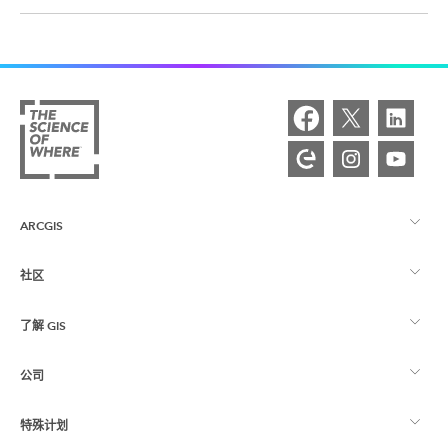
ARCGIS
社区
ArcGIS 概览
了解 GIS
Esri 社区
制图
公司
什么是 GIS？
ArcGIS 博客
ArcGIS Pro
特殊计划
关于 Esri
位置智能
行业博客
ArcGIS Enterprise