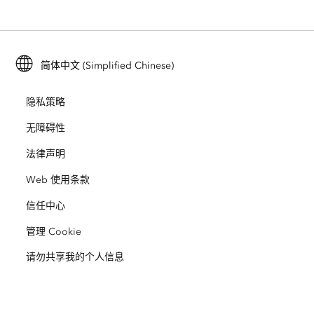
ArcGIS for Personal Use
联系我们
培训
用户研究和测试
ArcGIS Online
ArcGIS for Student Use
简体中文 (Simplified Chinese)
招贤纳士
ArcUser
Esri 年轻专家关系网
开发者技术
保护
隐私策略
开放视野
ArcNews
活动
ArcGIS Location Platform
无障碍性
灾难响应
合作伙伴
ArcWatch
法律声明
Esri Store
教育
Web 使用条款
业务行为准则
Esri Press
ArcGIS Architecture Center
信任中心
非营利机构
环境与可持续发展倡议
Esri 视频
管理 Cookie
请勿共享我的个人信息
种族平等
网站地图
GIS 字典