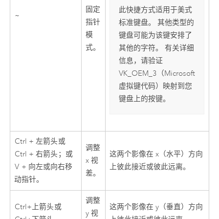
固定
此快捷方式适用于美式
~
指针
标准键盘。 其他类型的
模
键盘可能为该键安排了
式。
其他的字符。 有关详细
信息，请验证
VK_OEM_3（Microsoft
虚拟键代码）映射到您
键盘上的按键。
Ctrl + 左箭头
或
调整
Ctrl + 右箭头
；或
这两个影像在 x（水平）方向
x 视
V
+ 向左或向右移
上彼此接近或彼此远离。
差。
动指针。
调整
Ctrl+上箭头
或
这两个影像在 y（垂直）方向
y 视