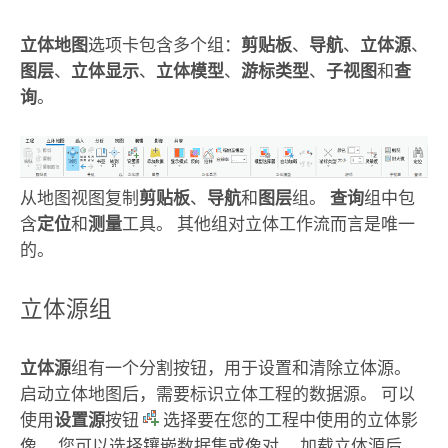
立体地图
选项卡包含多个组：
剪贴板
、
导航
、
立体源
、
图层
、
立体显示
、
立体模型
、
游标类型
、
子视图
和
查
询
。
从地图视图复制
剪贴板
、
导航
和
图层
组。
查询
组中包
含
定位
和
测量
工具。 其他组对立体工作流而言是唯一
的。
立体源组
立体源
组有一个分割按钮，用于设置和清除立体源。
启动立体地图后，需要标识立体工程的数据源。 可以
使用
设置源
按钮
选择要在您的工程中使用的立体影
像。 您可以选择镶嵌数据集或像对。 加载立体源后，