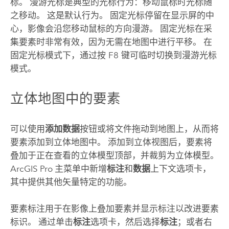
标。 漫游光标是典型的光标行为：移动鼠标时光标随
之移动。 这是默认行为。 固定光标停留在显示屏的中
心，影像会沿您移动鼠标的方向漫游。 固定光标在采
集要素时非常有效，因为无需在地图中进行平移。 在
固定光标模式下，通过按
F8
键可临时切换到漫游光标
模式。
立体地图中的要素
可以使用
添加数据
按钮或将文件拖动到地图上，从而将
要素添加到立体地图中。 添加到立体视图后，要素将
叠加于正在查看的立体模型顶部，并裁剪为立体模型。
ArcGIS Pro
主菜单中新增
标注
和
数据
上下文选项卡，
其中提供其他矢量特定的功能。
要素标注用于在影像上叠加要素并显示标注以改进要素
标识。 通过单击
标注
选项卡，然后选择
标注
；或者右