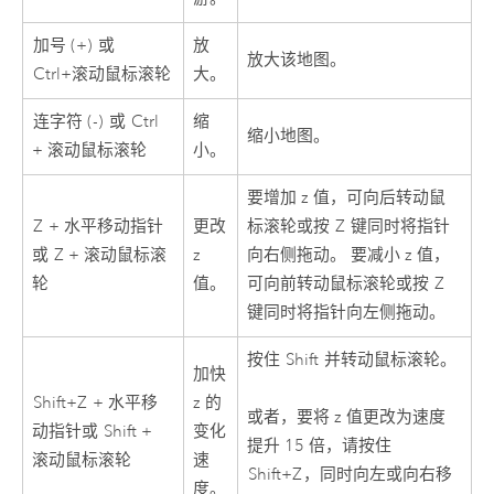
加号 (+)
或
放
放大该地图。
Ctrl+滚动鼠标滚轮
大。
连字符 (-)
或
Ctrl
缩
缩小地图。
+ 滚动鼠标滚轮
小。
要增加 z 值，可向后转动鼠
Z
+ 水平移动指针
更改
标滚轮或按
Z
键同时将指针
或
Z + 滚动鼠标滚
z
向右侧拖动。 要减小 z 值，
轮
值。
可向前转动鼠标滚轮或按
Z
键同时将指针向左侧拖动。
按住
Shift
并转动鼠标滚轮。
加快
Shift+Z
+ 水平移
z 的
或者，要将 z 值更改为速度
动指针或
Shift +
变化
提升 15 倍，请按住
滚动鼠标滚轮
速
Shift+Z
，同时向左或向右移
度。