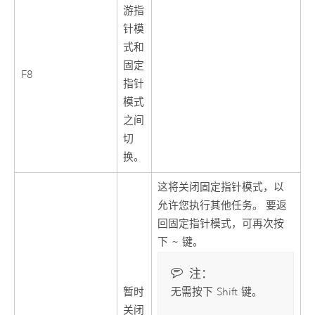
游指
针模
式和
固定
F8
指针
模式
之间
切
换。
这将关闭固定指针模式，以
允许您执行其他任务。 要返
回固定指针模式，可再次按
下
~
键。
注：
暂时
无需按下
Shift
键。
关闭