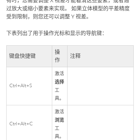
有时，您需要调整 X 视差才能看清这些要素，或者通
过放大或缩小要素来实现。 如果立体模型的平差精度
受到限制，则您还可以调整 Y 视差。
下表列出了用于操作光标和显示的导航键：
操
键盘快捷键
注释
作
激活
选择
Ctrl+Alt+S
工
具。
激活
浏览
Ctrl+Alt+C
工
具。