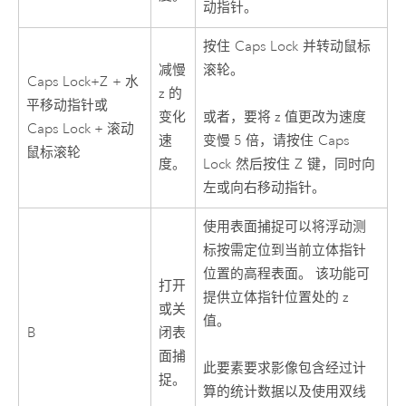
动指针。
按住
Caps Lock
并转动鼠标
减慢
滚轮。
Caps Lock+Z
+ 水
z 的
平移动指针或
变化
或者，要将 z 值更改为速度
Caps Lock + 滚动
速
变慢 5 倍，请按住
Caps
鼠标滚轮
度。
Lock
然后按住
Z
键，同时向
左或向右移动指针。
使用表面捕捉可以将浮动测
标按需定位到当前立体指针
位置的高程表面。 该功能可
打开
提供立体指针位置处的 z
或关
值。
B
闭表
面捕
此要素要求影像包含经过计
捉。
算的统计数据以及使用双线