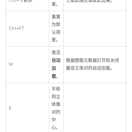
Ctrl+下箭头
上彼此接近或彼此远离。
差。
重置
为默
Ctrl+F7
认视
差。
激活
自动
根据图像元数据打开和关闭
M
加
最佳立体对的自动加载。
载
。
平移
到立
体像
E
对的
中
心。