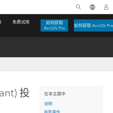
精选产品
专题培训
精选故事
推荐书籍
致力于创新
块
免费试用
如何获取
如何获取 ArcGIS Pro
人工智能
ArcGIS Pro
位置智能
数字化转换
数字孪生体
了解 ArcGIS Pro
空间数据科学：提升分析能力
当地图成为关键时刻的救命稻草
位置的力量
ArcGIS Pro 是 Esri 出品的全球领先的 GIS 桌
在这门导师授课式课程中，我们将探索如何
在巴西 2024 年遭遇历史性大洪水期间，专门
作者：Jack Dangermond
面应用程序，适用于制图、分析和数据管
运用空间统计技术来发现数据中的规律与关
从事 GIS 技术的 Codex 公司在 30 天内打造
这本书带领读者踏上一
理。 了解这项技术的实际效果，亲身体验交
联，并产出能解决复杂问题的深刻见解。
了 17 个应急洪水应用程序，为关键的救援行
ant) 投
旅程，深入探索现代地
互式地图，探索产品功能，或者直接开始免
动提供了有力支持。
在本主题中
探索课程
其应对全球重大挑战的
费试用。
阅读故事
说明
转至书籍详情
探索 ArcGIS Pro
投影属性