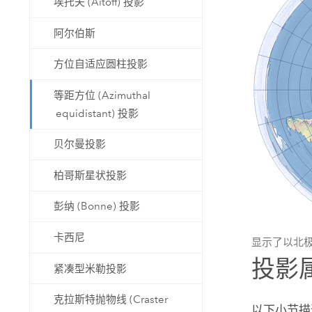
埃托夫 (Aitoff) 投影
阿尔伯斯
方位自适应圆柱投影
等距方位 (Azimuthal
equidistant) 投影
贝尔曼投影
柏哥斯星状投影
彭纳 (Bonne) 投影
卡西尼
显示了以北
投影
紧凑型米勒投影
克拉斯特抛物线 (Craster
以下小节描