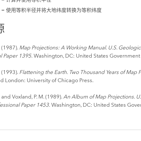
3 = 使用等积半径并将大地纬度转换为等积纬度
源
. (1987).
Map Projections: A Working Manual. U.S. Geologic
al Paper 1395.
Washington, DC: United States Government P
. (1993).
Flattening the Earth. Two Thousand Years of Map P
d London: University of Chicago Press.
. and Voxland, P. M. (1989).
An Album of Map Projections. U.
fessional Paper 1453.
Washington, DC: United States Gove