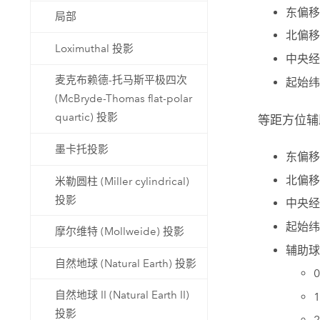
东偏移
局部
北偏移
Loximuthal 投影
中央经
麦克布赖德-托马斯平极四次
起始纬
(McBryde-Thomas flat-polar
quartic) 投影
等距方位辅
墨卡托投影
东偏移
北偏移
米勒圆柱 (Miller cylindrical)
投影
中央经
起始纬
摩尔维特 (Mollweide) 投影
辅助球
自然地球 (Natural Earth) 投影
自然地球 II (Natural Earth II)
投影