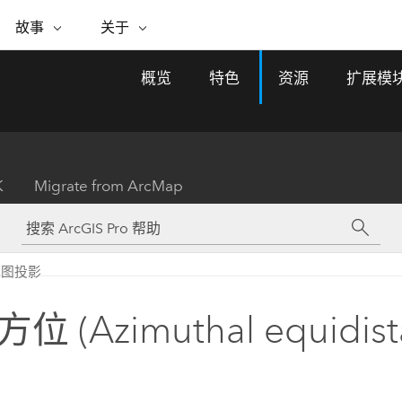
专题倡议
故事
关于
ESRI 故事
关于 ESRI
自助服务
购买 ARCGIS
联系我们
关于 GIS
概览
特色
资源
扩展模
WhereNext Magazine
关于 Esri
地理空间卓越之旅
ArcUser
用户类型
联系支持部门
什么是 GIS？
间上查看和了解数据
高管级新闻和见解
面向 ArcGIS 用户的实用技术
基于角色的 ArcGIS 访问权限
Esri 计划和倡议
Esri 社区
地理方法
资源
Esri 博客
Esri Store
活动
ArcGIS 博客
置引入分析
现实世界的全球 GIS 创新
ArcNews
Esri 的 ArcGIS 产品
K
Migrate from ArcMap
行业新闻和 ArcGIS 更新
合作伙伴
文档
管理
Esri 和 The Science of Where 播
如何购买
、编辑和共享空间数据
客
ArcWatch
Esri 产品、合作伙伴产品和开发
招贤纳士
My Esri
基础设施管理
商业和技术领导者之声
地理空间新闻、观点和趋势
人员订阅
地图投影
使用 GIS 创建现代化、有弹性且可持续发展
媒体与分析师关系
的未来。 规划和运营的地理方法有助于领导
有功能
者了解基础设施工程与周围环境的关系。
位 (Azimuthal equidist
所有故事
探索基础设施管理
联系我们