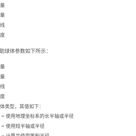
量
量
线
度
助球体参数如下所示：
量
量
线
度
体类型，其值如下：
0 = 使用地理坐标系的长半轴或半径
1 = 使用短半轴或半径
2 = 计算并使用等积半径