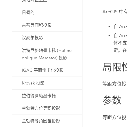
ArcGIS
日晷的
古蒂等面积投影
自
Arc
自
Arc
汉麦尔投影
体不支
定。在
洪特尼斜轴墨卡托 (Hotine
oblique Mercator) 投影
局限
IGAC 平面笛卡尔投影
Krovak 投影
等距方位投
拉伯得斜轴墨卡托
参数
兰勃特方位等积投影
等距方位投
兰勃特等角圆锥投影