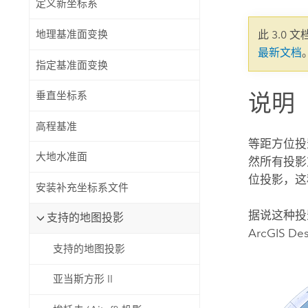
定义新坐标系
自然资源
所有产品
地理基准面变换
此 3.0 
最新文档
所有行业
指定基准面变换
说明
垂直坐标系
高程基准
等距方位投
大地水准面
然所有投影
位投影，这
安装补充坐标系文件
据说这种投
支持的地图投影
ArcGIS De
支持的地图投影
亚当斯方形 II