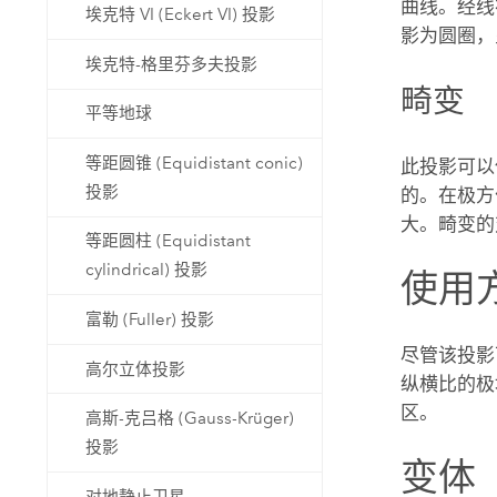
曲线。经线
埃克特 VI (Eckert VI) 投影
影为圆圈，
埃克特-格里芬多夫投影
畸变
平等地球
等距圆锥 (Equidistant conic)
此投影可以
投影
的。在极方
大。畸变的
等距圆柱 (Equidistant
cylindrical) 投影
使用
富勒 (Fuller) 投影
尽管该投影
高尔立体投影
纵横比的极
区。
高斯-克吕格 (Gauss-Krüger)
投影
变体
对地静止卫星