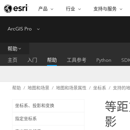
产品
行业
支持与服务
ARCGIS
行业
支持与服务
功能
ArcGIS Pro
Menu
ArcGIS 概览
建筑、工程和建
专业服务
非营利机构
制图
Esri 企业级地理空间平台
造
从空
技术支持
公共安全
帮助
ArcGIS Online
商业
分析
培训
自然科学
完整的 SaaS 制图平台
将位
主页
入门
帮助
工具参考
Python
SD
保护
州和地方政府
ArcGIS Pro
数据
教育
世界领先的 GIS 软件
集成
可持续发展
能源公用事业
帮助
地图和场景
地图和场景属性
坐标系
支持的
ArcGIS Enterprise
电信
用于 GIS 和制图的基础系统
所
设施点管理
等距方
交通运输
坐标系、投影和变换
开发者技术
卫生与公共服务
水
构建制图和空间分析应用程序
影
指定坐标系
国家政府