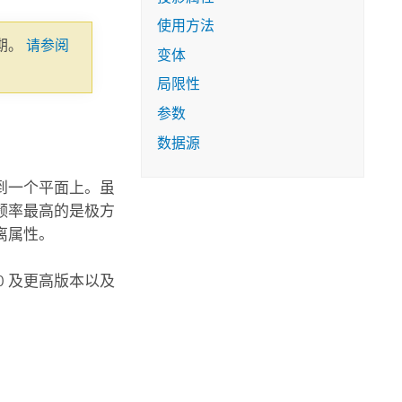
使用方法
期。
请参阅
变体
局限性
参数
数据源
到一个平面上。虽
频率最高的是极方
离属性。
.0 及更高版本以及