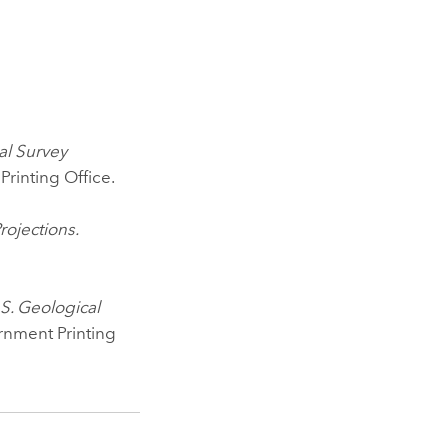
al Survey
rinting Office.
rojections.
S. Geological
rnment Printing