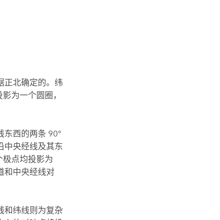
据正北确定的。纬
投影为一个圆圈，
西的两条 90°
沿中央经线及其东
个极点均投影为
道和中央经线对
线和纬线则为复杂