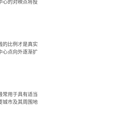
中心的对映点将投
线的比例才是真实
中心点向外逐渐扩
最常用于具有适当
要城市及其周围地