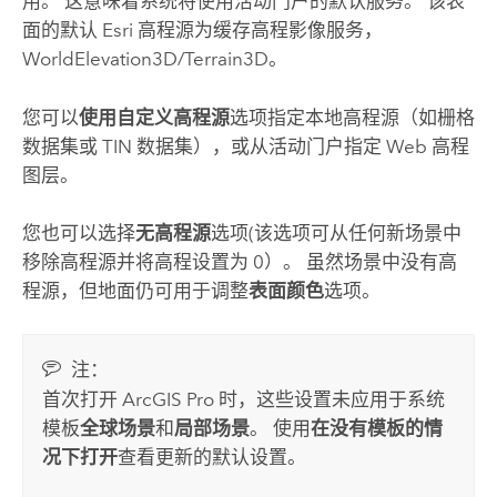
用。 这意味着系统将使用活动门户的默认服务。 该表
面的默认
Esri
高程源为缓存高程影像服务，
WorldElevation3D/Terrain3D。
您可以
使用自定义高程源
选项指定本地高程源（如栅格
数据集或 TIN 数据集），或从活动门户指定 Web 高程
图层。
您也可以选择
无高程源
选项(该选项可从任何新场景中
移除高程源并将高程设置为 0）。 虽然场景中没有高
程源，但地面仍可用于调整
表面颜色
选项。
注：
首次打开
ArcGIS Pro
时，这些设置未应用于系统
模板
全球场景
和
局部场景
。 使用
在没有模板的情
况下打开
查看更新的默认设置。