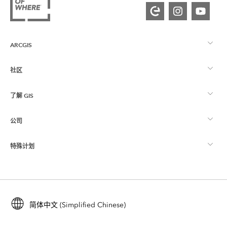
ARCGIS
社区
ArcGIS 概览
了解 GIS
Esri 社区
制图
公司
什么是 GIS？
ArcGIS 博客
ArcGIS Pro
特殊计划
关于 Esri
位置智能
行业博客
ArcGIS Enterprise
ArcGIS for Personal Use
联系我们
培训
用户研究和测试
ArcGIS Online
ArcGIS for Student Use
简体中文 (Simplified Chinese)
招贤纳士
ArcUser
Esri 年轻专家关系网
开发者技术