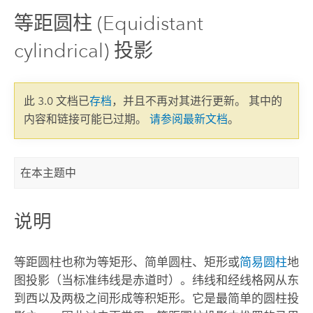
等距圆柱 (Equidistant
cylindrical) 投影
此 3.0 文档已
存档
，并且不再对其进行更新。 其中的
内容和链接可能已过期。
请参阅最新文档
。
在本主题中
说明
等距圆柱也称为等矩形、简单圆柱、矩形或
简易圆柱
地
图投影（当标准纬线是赤道时）。纬线和经线格网从东
到西以及两极之间形成等积矩形。它是最简单的圆柱投