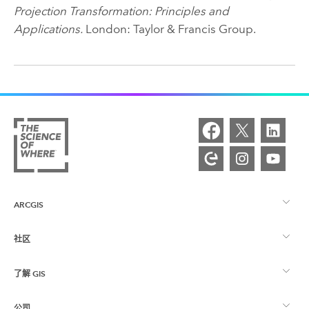
Projection Transformation: Principles and
Applications.
London: Taylor & Francis Group.
ARCGIS
社区
ArcGIS 概览
了解 GIS
Esri 社区
制图
公司