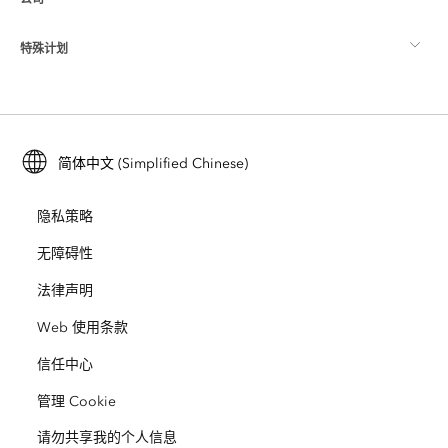
什么是 GIS？
ArcGIS 博客
ArcGIS Pro
特殊计划
关于 Esri
位置智能
行业博客
ArcGIS Enterprise
ArcGIS for Personal Use
联系我们
培训
用户研究和测试
ArcGIS Online
ArcGIS for Student Use
简体中文 (Simplified Chinese)
招贤纳士
ArcUser
Esri 年轻专家关系网
开发者技术
保护
隐私策略
开放视野
ArcNews
活动
ArcGIS Location Platform
无障碍性
灾难响应
合作伙伴
ArcWatch
法律声明
Esri Store
教育
Web 使用条款
业务行为准则
Esri Press
ArcGIS Architecture Center
信任中心
非营利机构
环境与可持续发展倡议
Esri 视频
管理 Cookie
请勿共享我的个人信息
种族平等
网站地图