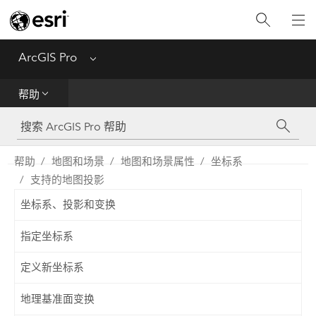
入门
ArcGIS Pro
Menu
帮助
帮助
工具参考
Python
帮助
地图和场景
地图和场景属性
坐标系
支持的地图投影
SDK
坐标系、投影和变换
Migrate from ArcMap
指定坐标系
定义新坐标系
地理基准面变换