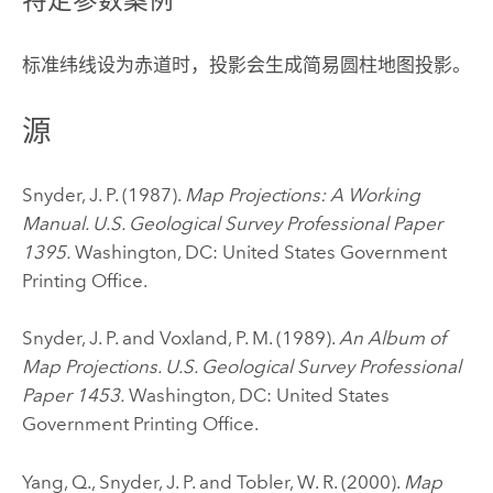
标准纬线设为赤道时，投影会生成简易圆柱地图投影。
源
Snyder, J. P. (1987).
Map Projections: A Working
Manual. U.S. Geological Survey Professional Paper
1395.
Washington, DC: United States Government
Printing Office.
Snyder, J. P. and Voxland, P. M. (1989).
An Album of
Map Projections. U.S. Geological Survey Professional
Paper 1453.
Washington, DC: United States
Government Printing Office.
Yang, Q., Snyder, J. P. and Tobler, W. R. (2000).
Map