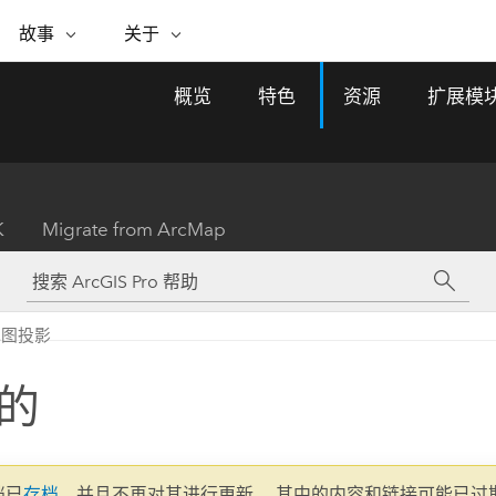
专题倡议
故事
关于
ESRI 故事
关于 ESRI
自助服务
购买 ARCGIS
联系我们
关于 GIS
概览
特色
资源
扩展模
WhereNext Magazine
关于 Esri
地理空间卓越之旅
ArcUser
用户类型
联系支持部门
什么是 GIS？
间上查看和了解数据
高管级新闻和见解
面向 ArcGIS 用户的实用技术
基于角色的 ArcGIS 访问权限
Esri 计划和倡议
Esri 社区
地理方法
资源
Esri 博客
Esri Store
活动
ArcGIS 博客
置引入分析
现实世界的全球 GIS 创新
ArcNews
Esri 的 ArcGIS 产品
K
Migrate from ArcMap
行业新闻和 ArcGIS 更新
合作伙伴
文档
管理
Esri 和 The Science of Where 播
如何购买
、编辑和共享空间数据
客
ArcWatch
Esri 产品、合作伙伴产品和开发
招贤纳士
My Esri
基础设施管理
商业和技术领导者之声
地理空间新闻、观点和趋势
人员订阅
地图投影
使用 GIS 创建现代化、有弹性且可持续发展
媒体与分析师关系
的未来。 规划和运营的地理方法有助于领导
有功能
者了解基础设施工程与周围环境的关系。
的
所有故事
探索基础设施管理
联系我们
文档已
存档
，并且不再对其进行更新。 其中的内容和链接可能已过