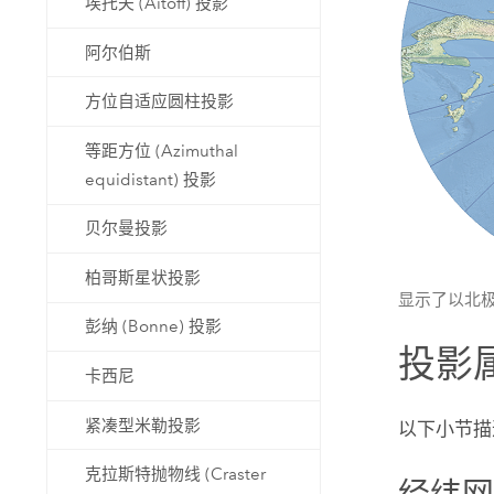
埃托夫 (Aitoff) 投影
阿尔伯斯
方位自适应圆柱投影
等距方位 (Azimuthal
equidistant) 投影
贝尔曼投影
柏哥斯星状投影
显示了以北
彭纳 (Bonne) 投影
投影
卡西尼
紧凑型米勒投影
以下小节描
克拉斯特抛物线 (Craster
经纬