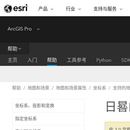
产品
行业
支持与服务
ARCGIS
行业
支持与服务
功能
ArcGIS Pro
Menu
ArcGIS 概览
建筑、工程和建
专业服务
非营利机构
制图
Esri 企业级地理空间平台
造
从空
技术支持
公共安全
帮助
ArcGIS Online
商业
分析
培训
自然科学
完整的 SaaS 制图平台
将位
主页
入门
帮助
工具参考
Python
SD
保护
州和地方政府
ArcGIS Pro
数据
教育
世界领先的 GIS 软件
集成
可持续发展
能源公用事业
帮助
地图和场景
地图和场景属性
坐标系
支持的
ArcGIS Enterprise
电信
用于 GIS 和制图的基础系统
所
设施点管理
日晷
交通运输
坐标系、投影和变换
开发者技术
卫生与公共服务
水
构建制图和空间分析应用程序
指定坐标系
国家政府
此 3.0 