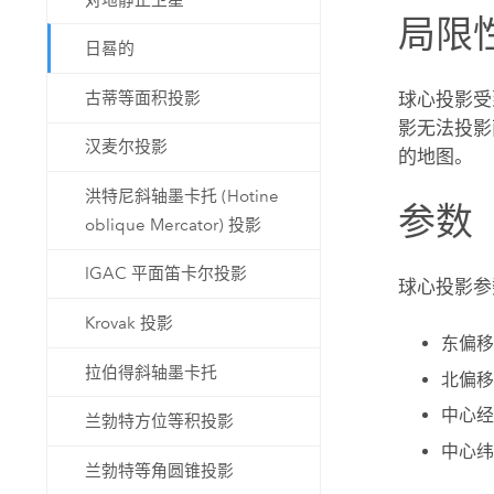
局限
日晷的
古蒂等面积投影
球心投影受
影无法投影
汉麦尔投影
的地图。
洪特尼斜轴墨卡托 (Hotine
参数
oblique Mercator) 投影
IGAC 平面笛卡尔投影
球心投影参
Krovak 投影
东偏移
拉伯得斜轴墨卡托
北偏移
中心经
兰勃特方位等积投影
中心纬
兰勃特等角圆锥投影