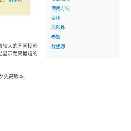
使用方法
变体
局限性
参数
将较大的圆圈投影
数据源
出显示距离最短的
1 及更高版本。