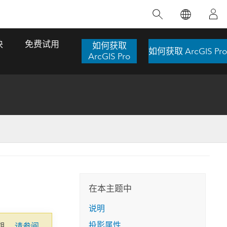
精选产品
专题培训
精选故事
推荐书籍
致力于创新
块
免费试用
如何获取
如何获取 ArcGIS Pro
人工智能
ArcGIS Pro
位置智能
数字化转换
数字孪生体
了解 ArcGIS Pro
空间数据科学：提升分析能力
当地图成为关键时刻的救命稻草
位置的力量
ArcGIS Pro 是 Esri 出品的全球领先的 GIS 桌
在这门导师授课式课程中，我们将探索如何
在巴西 2024 年遭遇历史性大洪水期间，专门
作者：Jack Dangermond
面应用程序，适用于制图、分析和数据管
运用空间统计技术来发现数据中的规律与关
从事 GIS 技术的 Codex 公司在 30 天内打造
这本书带领读者踏上一
理。 了解这项技术的实际效果，亲身体验交
联，并产出能解决复杂问题的深刻见解。
了 17 个应急洪水应用程序，为关键的救援行
旅程，深入探索现代地
互式地图，探索产品功能，或者直接开始免
动提供了有力支持。
在本主题中
探索课程
其应对全球重大挑战的
费试用。
阅读故事
说明
转至书籍详情
探索 ArcGIS Pro
投影属性
期。
请参阅