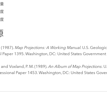
量
度
度
源
. (1987).
Map Projections: A Working Manual.
U.S. Geologic
al Paper 1395. Washington, DC: United States Government P
. and Voxland, P. M. (1989).
An Album of Map Projections.
U.
fessional Paper 1453. Washington, DC: United States Gove