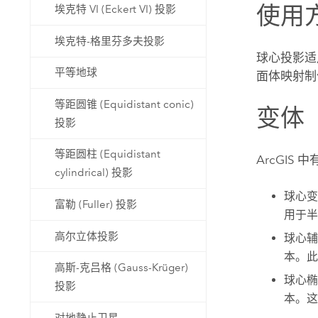
使用
埃克特 VI (Eckert VI) 投影
埃克特-格里芬多夫投影
球心投影适
平等地球
面体映射制
等距圆锥 (Equidistant conic)
变体
投影
等距圆柱 (Equidistant
ArcGI
cylindrical) 投影
球心
富勒 (Fuller) 投影
用于半
高尔立体投影
球心
本。此
高斯-克吕格 (Gauss-Krüger)
球心
投影
本。这
对地静止卫星