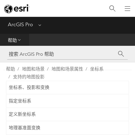
入门
ArcGIS Pro
Menu
帮助
帮助
工具参考
Python
帮助
地图和场景
地图和场景属性
坐标系
支持的地图投影
SDK
坐标系、投影和变换
Migrate from ArcMap
指定坐标系
定义新坐标系
地理基准面变换