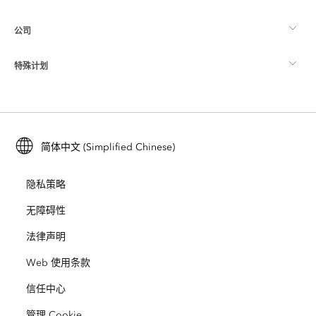
制图
公司
什么是 GIS？
ArcGIS 博客
ArcGIS Pro
特殊计划
关于 Esri
位置智能
行业博客
ArcGIS Enterprise
ArcGIS for Personal Use
联系我们
培训
用户研究和测试
ArcGIS Online
ArcGIS for Student Use
简体中文 (Simplified Chinese)
招贤纳士
ArcUser
Esri 年轻专家关系网
开发者技术
保护
隐私策略
开放视野
ArcNews
活动
ArcGIS Location Platform
无障碍性
灾难响应
合作伙伴
ArcWatch
法律声明
Esri Store
教育
Web 使用条款
业务行为准则
Esri Press
ArcGIS Architecture Center
信任中心
非营利机构
环境与可持续发展倡议
Esri 视频
管理 Cookie