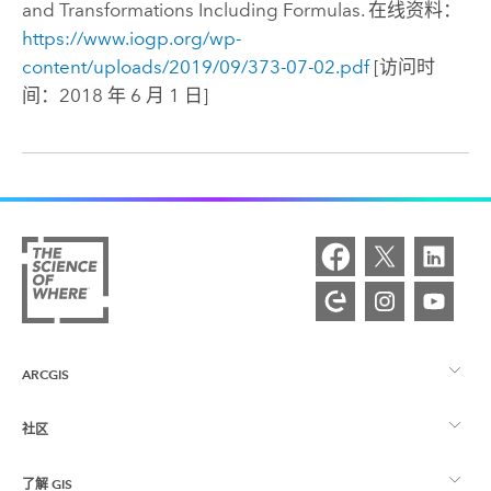
and Transformations Including Formulas. 在线资料：
https://www.iogp.org/wp-
content/uploads/2019/09/373-07-02.pdf
[访问时
间：2018 年 6 月 1 日]
ARCGIS
社区
ArcGIS 概览
了解 GIS
Esri 社区