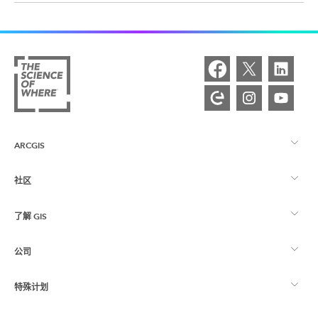
ARCGIS
社区
ArcGIS 概览
了解 GIS
Esri 社区
制图
公司
什么是 GIS？
ArcGIS 博客
ArcGIS Pro
特殊计划
关于 Esri
位置智能
行业博客
ArcGIS Enterprise