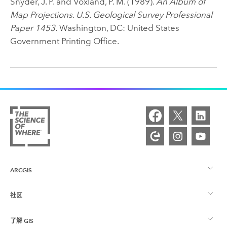
Snyder, J. P. and Voxland, P. M. (1989).
An Album of
Map Projections. U.S. Geological Survey Professional
Paper 1453.
Washington, DC: United States
Government Printing Office.
ARCGIS
社区
ArcGIS 概览
了解 GIS
Esri 社区
制图