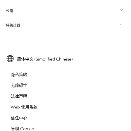
公司
什么是 GIS？
ArcGIS 博客
ArcGIS Pro
特殊计划
关于 Esri
位置智能
行业博客
ArcGIS Enterprise
ArcGIS for Personal Use
联系我们
培训
用户研究和测试
ArcGIS Online
ArcGIS for Student Use
简体中文 (Simplified Chinese)
招贤纳士
ArcUser
Esri 年轻专家关系网
开发者技术
保护
隐私策略
开放视野
ArcNews
活动
ArcGIS Location Platform
无障碍性
灾难响应
合作伙伴
ArcWatch
法律声明
Esri Store
教育
Web 使用条款
业务行为准则
Esri Press
ArcGIS Architecture Center
信任中心
非营利机构
环境与可持续发展倡议
Esri 视频
管理 Cookie