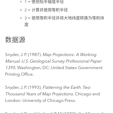
1 = 使用短半轴或半径
2 = 计算并使用等积半径
3 = 使用等积半径并将大地纬度转换为等积纬
度
数据源
Snyder, J. P. (1987).
Map Projections: A Working
Manual. U.S. Geological Survey Professional Paper
1395.
Washington, DC: United States Government
Printing Office.
Snyder, J. P. (1993).
Flattening the Earth. Two
Thousand Years of Map Projections.
Chicago and
London: University of Chicago Press.