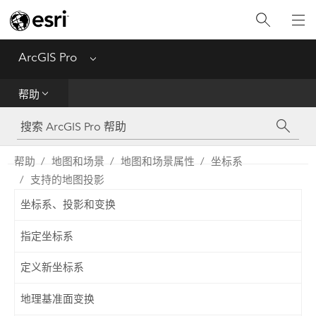
入门
ArcGIS Pro
Menu
帮助
帮助
工具参考
Python
帮助
地图和场景
地图和场景属性
坐标系
支持的地图投影
SDK
坐标系、投影和变换
Migrate from ArcMap
指定坐标系
定义新坐标系
地理基准面变换