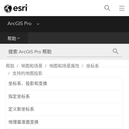
入门
ArcGIS Pro
Menu
帮助
帮助
工具参考
Python
帮助
地图和场景
地图和场景属性
坐标系
支持的地图投影
SDK
坐标系、投影和变换
Migrate from ArcMap
指定坐标系
定义新坐标系
地理基准面变换