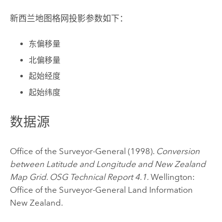
新西兰地图格网投影参数如下：
东偏移量
北偏移量
起始经度
起始纬度
数据源
Office of the Surveyor-General (1998).
Conversion
between Latitude and Longitude and New Zealand
Map Grid. OSG Technical Report 4.1.
Wellington:
Office of the Surveyor-General Land Information
New Zealand.