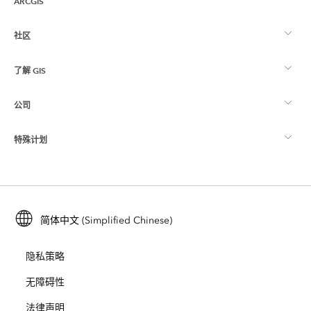
ARCGIS
社区
ArcGIS 概览
了解 GIS
Esri 社区
制图
公司
什么是 GIS？
ArcGIS 博客
ArcGIS Pro
特殊计划
关于 Esri
位置智能
行业博客
ArcGIS Enterprise
ArcGIS for Personal Use
联系我们
培训
用户研究和测试
ArcGIS Online
ArcGIS for Student Use
简体中文 (Simplified Chinese)
招贤纳士
ArcUser
Esri 年轻专家关系网
开发者技术
保护
隐私策略
开放视野
ArcNews
活动
ArcGIS Location Platform
无障碍性
灾难响应
合作伙伴
ArcWatch
法律声明
Esri Store