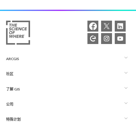
ARCGIS
社区
ArcGIS 概览
了解 GIS
Esri 社区
制图
公司
什么是 GIS？
ArcGIS 博客
ArcGIS Pro
特殊计划
关于 Esri
位置智能
行业博客
ArcGIS Enterprise
ArcGIS for Personal Use