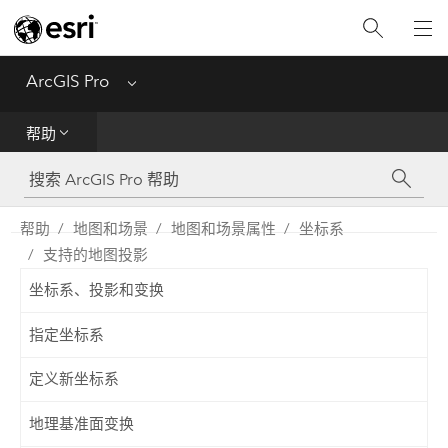
入门
ArcGIS Pro
Menu
帮助
帮助
工具参考
Python
帮助
地图和场景
地图和场景属性
坐标系
支持的地图投影
SDK
坐标系、投影和变换
Migrate from ArcMap
指定坐标系
定义新坐标系
地理基准面变换