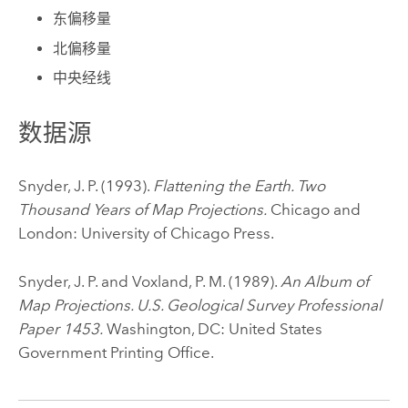
东偏移量
北偏移量
中央经线
数据源
Snyder, J. P. (1993).
Flattening the Earth. Two
Thousand Years of Map Projections.
Chicago and
London: University of Chicago Press.
Snyder, J. P. and Voxland, P. M. (1989).
An Album of
Map Projections. U.S. Geological Survey Professional
Paper 1453.
Washington, DC: United States
Government Printing Office.