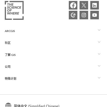
ARCGIS
社区
ArcGIS 概览
了解 GIS
Esri 社区
制图
公司
什么是 GIS？
ArcGIS 博客
ArcGIS Pro
特殊计划
关于 Esri
位置智能
行业博客
ArcGIS Enterprise
ArcGIS for Personal Use
联系我们
培训
用户研究和测试
ArcGIS Online
ArcGIS for Student Use
简体中文 (Simplified Chinese)
招贤纳士