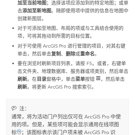
加至当前地图
；选择该项应添加到的特定地图；或单
击
添加至新地图
。随即使用项中提供的信息在地图中
创建新图层。
对于可添加至地图、布局的项或与工具结合使用的
项，可将其拖动到所需的目标位置。
对于可使用
ArcGIS Pro
进行管理的项目，对其右键
单击，然后单击
复制
、
删除
或
重命名
。
要在浏览时刷新项目列表，请按
F5
。或者，右键单
击文件夹、地理数据库、服务器或项类别，然后单击
刷新
。在
目录
窗格中，单击
菜单
按钮
，然后单击
刷新
。将更新
ArcGIS Pro
搜索索引。
注：
通常，将为活动门户列出仅可在
ArcGIS Pro
中使
用的项。但是，某些项可能会显示通用在线项图
标
；该图标表示该门户项未被
ArcGIS Pro
识