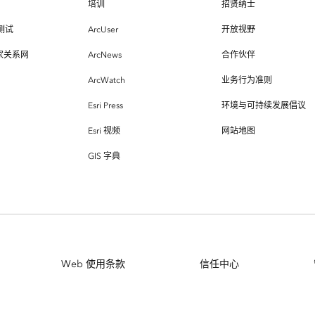
培训
招贤纳士
测试
ArcUser
开放视野
专家关系网
ArcNews
合作伙伴
ArcWatch
业务行为准则
Esri Press
环境与可持续发展倡议
Esri 视频
网站地图
GIS 字典
Web 使用条款
信任中心