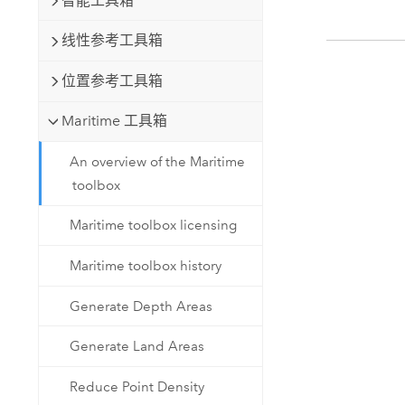
智能工具箱
线性参考工具箱
位置参考工具箱
Maritime 工具箱
An overview of the Maritime
toolbox
Maritime toolbox licensing
Maritime toolbox history
Generate Depth Areas
Generate Land Areas
Reduce Point Density