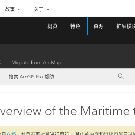
专题倡议
故事
关于
ESRI 故事
关于 ESRI
自助服务
购买 ARCGIS
联系我们
关于 GIS
概览
特色
资源
扩展模
WhereNext Magazine
关于 Esri
地理空间卓越之旅
ArcUser
用户类型
联系支持部门
什么是 GIS？
间上查看和了解数据
高管级新闻和见解
面向 ArcGIS 用户的实用技术
基于角色的 ArcGIS 访问权限
Esri 计划和倡议
Esri 社区
地理方法
资源
Esri 博客
Esri Store
活动
ArcGIS 博客
置引入分析
现实世界的全球 GIS 创新
ArcNews
Esri 的 ArcGIS 产品
K
Migrate from ArcMap
行业新闻和 ArcGIS 更新
合作伙伴
文档
管理
Esri 和 The Science of Where 播
如何购买
、编辑和共享空间数据
客
ArcWatch
Esri 产品、合作伙伴产品和开发
招贤纳士
My Esri
基础设施管理
商业和技术领导者之声
地理空间新闻、观点和趋势
人员订阅
使用 GIS 创建现代化、有弹性且可持续发展
媒体与分析师关系
的未来。 规划和运营的地理方法有助于领导
有功能
者了解基础设施工程与周围环境的关系。
verview of the Maritime
所有故事
探索基础设施管理
联系我们
文档已
存档
，并且不再对其进行更新。 其中的内容和链接可能已过