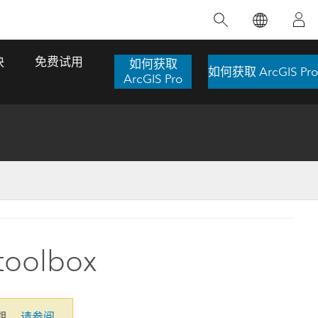
精选产品
专题培训
精选故事
推荐书籍
致力于创新
块
免费试用
如何获取
如何获取 ArcGIS Pro
人工智能
ArcGIS Pro
位置智能
数字化转换
数字孪生体
了解 ArcGIS Pro
空间数据科学：提升分析能力
当地图成为关键时刻的救命稻草
位置的力量
ArcGIS Pro 是 Esri 出品的全球领先的 GIS 桌
在这门导师授课式课程中，我们将探索如何
在巴西 2024 年遭遇历史性大洪水期间，专门
作者：Jack Dangermond
面应用程序，适用于制图、分析和数据管
运用空间统计技术来发现数据中的规律与关
从事 GIS 技术的 Codex 公司在 30 天内打造
这本书带领读者踏上一
理。 了解这项技术的实际效果，亲身体验交
联，并产出能解决复杂问题的深刻见解。
了 17 个应急洪水应用程序，为关键的救援行
 toolbox
旅程，深入探索现代地
互式地图，探索产品功能，或者直接开始免
动提供了有力支持。
探索课程
其应对全球重大挑战的
费试用。
阅读故事
转至书籍详情
探索 ArcGIS Pro
期。
请参阅