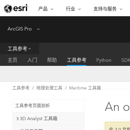
产品
行业
支持与服务
ARCGIS
行业
支持与服务
功能
ArcGIS Pro
Menu
ArcGIS 概览
建筑、工程和建
专业服务
非营利机构
制图
Esri 企业级地理空间平台
造
从空
技术支持
公共安全
工具参考
ArcGIS Online
商业
分析
培训
自然科学
完整的 SaaS 制图平台
将位
主页
入门
帮助
工具参考
Python
SD
保护
州和地方政府
ArcGIS Pro
数据
教育
世界领先的 GIS 软件
集成
可持续发展
能源公用事业
工具参考
地理处理工具
Maritime 工具箱
ArcGIS Enterprise
电信
用于 GIS 和制图的基础系统
所
设施点管理
An o
交通运输
工具参考页面剖析
开发者技术
卫生与公共服务
水
构建制图和空间分析应用程序
3D Analyst 工具箱
国家政府
此 3.0 