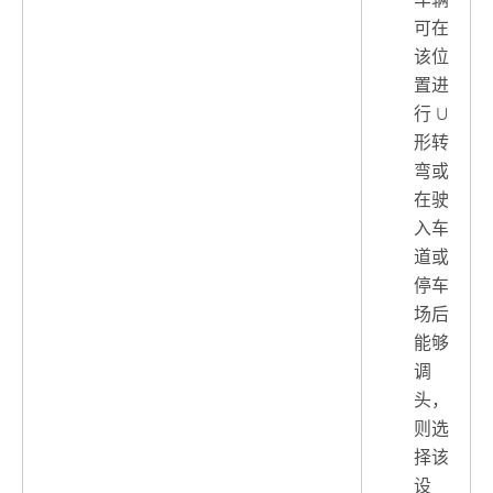
车辆
可在
该位
置进
行 U
形转
弯或
在驶
入车
道或
停车
场后
能够
调
头，
则选
择该
设