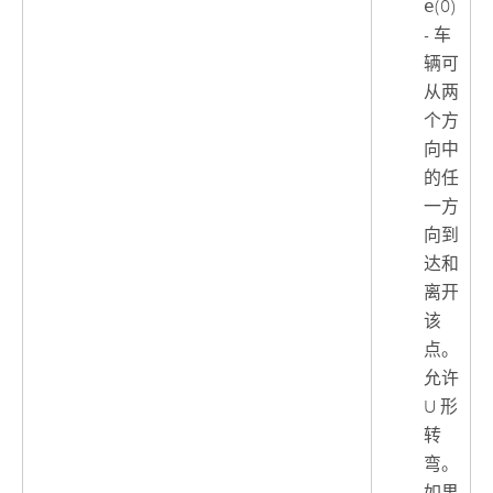
e
(0)
- 车
辆可
从两
个方
向中
的任
一方
向到
达和
离开
该
点。
允许
U 形
转
弯。