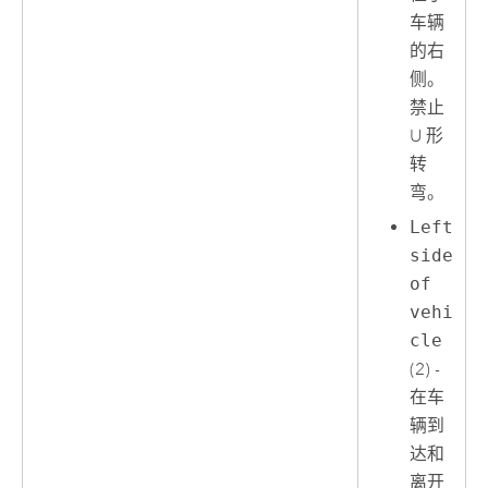
车辆
的右
侧。
禁止
U 形
转
弯。
Left
side
of
vehi
cle
(2) -
在车
辆到
达和
离开