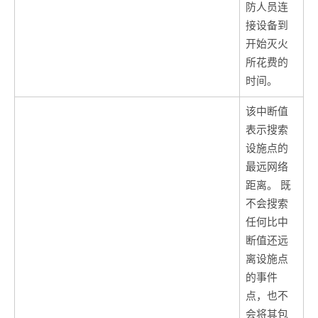
防人员连
接设备到
开始灭火
所花费的
时间。
该中断值
表示搜索
设施点的
最远网络
距离。 既
不会搜索
任何比中
断值还远
离设施点
的事件
点，也不
会将其包