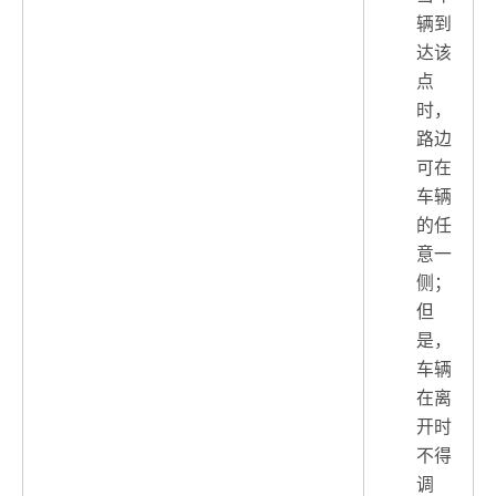
辆到
达该
点
时，
路边
可在
车辆
的任
意一
侧；
但
是，
车辆
在离
开时
不得
调