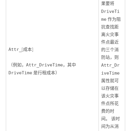
果要将
DriveTi
me
作为阻
抗查找距
离火灾事
件点最近
Attr_
[成本]
的三个消
防站，则
（例如，
Attr_DriveTime
，其中
Attr_Dr
DriveTime
是行程成本）
iveTime
属性就可
以存储在
该火灾事
件点所花
费的时
间。 该时
间为从消