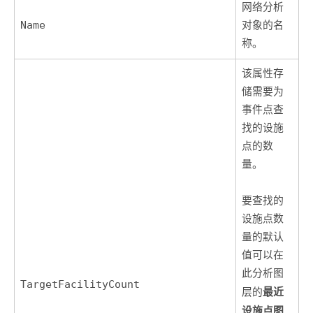
网络分析
Name
对象的名
称。
该属性存
储需要为
事件点查
找的设施
点的数
量。
要查找的
设施点数
量的默认
值可以在
此分析图
TargetFacilityCount
最近
层的
设施点图