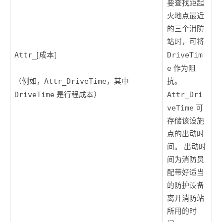
要查找距起
火地点最近
的三个消防
站时，可将
Attr_
[成本]
DriveTim
e
作为阻
（例如，
Attr_DriveTime
，其中
抗。
DriveTime
是行程成本）
Attr_Dri
veTime
可
存储该设施
点的出动时
间。 出动时
间为消防员
配带好适当
的防护设备
离开消防站
所用的时