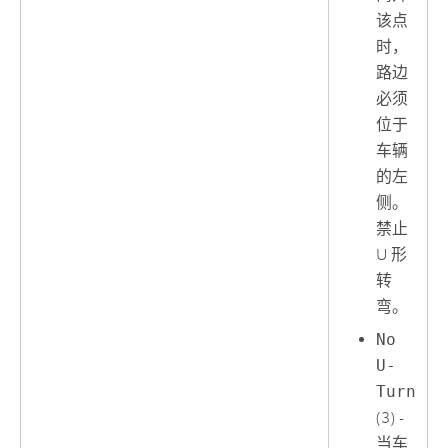
该点
时，
路边
必须
位于
车辆
的左
侧。
禁止
U 形
转
弯。
No
U-
Turn
(3) -
当车