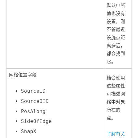
默认中断
值也没有
设置，则
不管最近
设施点距
离多远，
都会找到
它。
网络位置字段
结合使用
这些属性
SourceID
可描述网
SourceOID
络中对象
所在的
PosAlong
点。
SideOfEdge
SnapX
了解有关