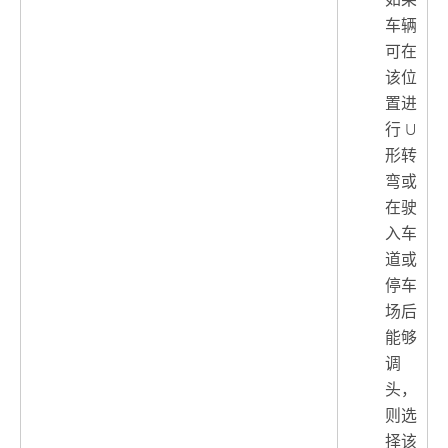
如果
车辆
可在
该位
置进
行 U
形转
弯或
在驶
入车
道或
停车
场后
能够
调
头，
则选
择该