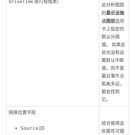
DriveTime
是行程成本）
此分析图层
最近设施
的
点图层
选项
卡上指定的
默认分隔
值。 如果此
处也没有设
置默认中断
值，则不管
最近事件点
距离多远，
都会找到
它。
网络位置字段
结合使用这
SourceID
些属性可描