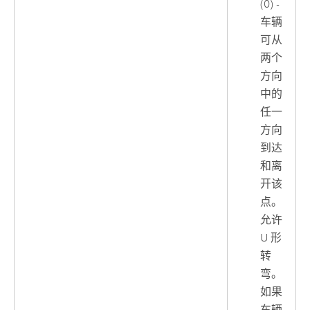
(0) -
车辆
可从
两个
方向
中的
任一
方向
到达
和离
开该
点。
允许
U 形
转
弯。
如果