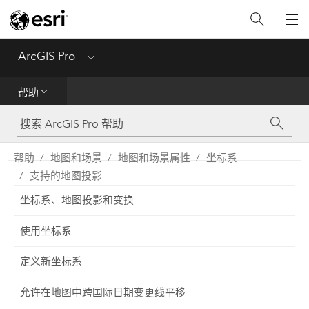
入门
ArcGIS Pro
Menu
帮助
帮助
工具参考
Python
帮助
地图和场景
地图和场景属性
坐标系
支持的地图投影
SDK
坐标系、地图投影和变换
Migrate from ArcMap
使用坐标系
定义新坐标系
允许在地图中跨国际日期变更线平移