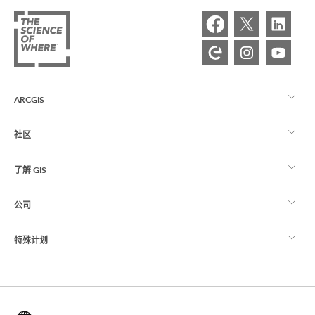
ARCGIS
社区
ArcGIS 概览
了解 GIS
Esri 社区
制图
公司
什么是 GIS？
ArcGIS 博客
ArcGIS Pro
特殊计划
关于 Esri
位置智能
行业博客
ArcGIS Enterprise
ArcGIS for Personal Use
联系我们
培训
用户研究和测试
ArcGIS Online