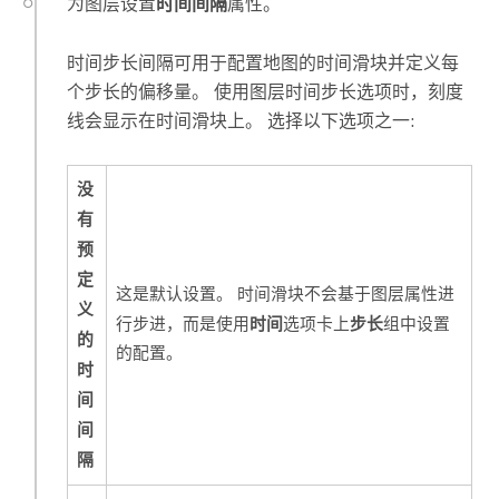
为图层设置
时间间隔
属性。
时间步长间隔可用于配置地图的时间滑块并定义每
个步长的偏移量。 使用图层时间步长选项时，刻度
线会显示在时间滑块上。 选择以下选项之一:
没
有
预
定
这是默认设置。 时间滑块不会基于图层属性进
义
时间
步长
行步进，而是使用
选项卡上
组中设置
的
的配置。
时
间
间
隔