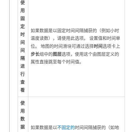
使
用
固
定
如果数据是以固定时间间隔捕获的（例如小时
时
温度读数），请使用此选项。 设置值和时间单
间
时间
位。 地图的时间滑块可通过选择
选项卡上
间
步长
图层
组中的
选项，使用这个由图层定义的
隔
属性直接跳至每个时间值。
进
行
查
看
使
用
数
据
如果数据是以
不固定的
时间间隔捕获的（如地