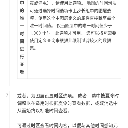
中
震或停电），请使用此选项。 地图的时间滑块
的
时间
步长
图层
可通过选择
选项卡上
组中的
选
唯
项，使用这个由图层定义的属性直接跳至每个
一
唯一时间值。 仅当图层中的唯一时间值少于
1,000 个时，此选项才可用。 您可以按照需要
时
使用定义查询来根据此限制过滤较大的数据
间
集。
进
行
查
看
或者，为图层设置
时区
选项。 或者，选中
按夏令时
调整
以在适用时根据夏令时查看数据，或取消选中
从而始终以标准时间查看。
可通过
时区
查看时间内容，以便与其他时间感知元