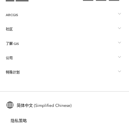
ARCGIS
社区
ArcGIS 概览
了解 GIS
Esri 社区
制图
公司
什么是 GIS？
ArcGIS 博客
ArcGIS Pro
特殊计划
关于 Esri
位置智能
行业博客
ArcGIS Enterprise
ArcGIS for Personal Use
联系我们
培训
用户研究和测试
ArcGIS Online
ArcGIS for Student Use
简体中文 (Simplified Chinese)
招贤纳士
ArcUser
Esri 年轻专家关系网
开发者技术
保护
隐私策略
开放视野
ArcNews
活动
ArcGIS Location Platform