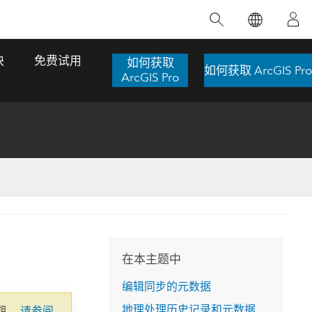
精选产品
专题培训
精选故事
推荐书籍
致力于创新
块
免费试用
如何获取
如何获取 ArcGIS Pro
人工智能
ArcGIS Pro
位置智能
数字化转换
数字孪生体
了解 ArcGIS Pro
空间数据科学：提升分析能力
当地图成为关键时刻的救命稻草
位置的力量
ArcGIS Pro 是 Esri 出品的全球领先的 GIS 桌
在这门导师授课式课程中，我们将探索如何
在巴西 2024 年遭遇历史性大洪水期间，专门
作者：Jack Dangermond
面应用程序，适用于制图、分析和数据管
运用空间统计技术来发现数据中的规律与关
从事 GIS 技术的 Codex 公司在 30 天内打造
这本书带领读者踏上一
理。 了解这项技术的实际效果，亲身体验交
联，并产出能解决复杂问题的深刻见解。
了 17 个应急洪水应用程序，为关键的救援行
旅程，深入探索现代地
互式地图，探索产品功能，或者直接开始免
动提供了有力支持。
在本主题中
探索课程
其应对全球重大挑战的
费试用。
阅读故事
编辑同步的元数据
转至书籍详情
探索 ArcGIS Pro
地理处理历史记录和元数据
期。
请参阅