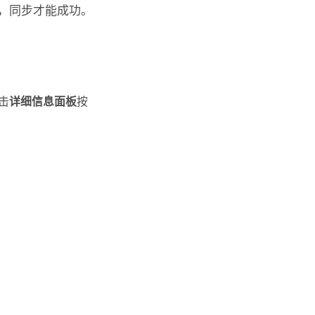
，同步才能成功。
击
详细信息面板
按
。