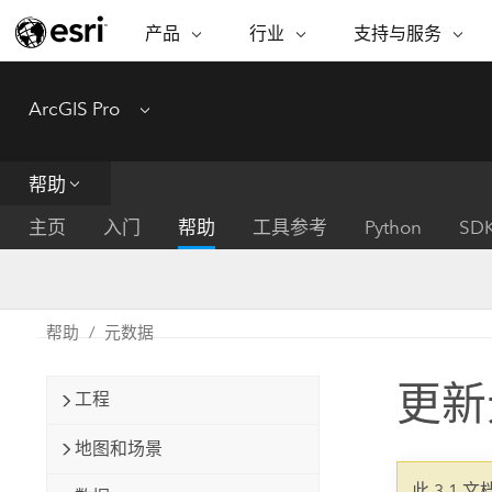
产品
行业
支持与服务
ARCGIS
行业
支持与服务
功能
ArcGIS Pro
Menu
ArcGIS 概览
建筑、工程和建
专业服务
非营利机构
制图
Esri 企业级地理空间平台
造
从空
技术支持
公共安全
帮助
ArcGIS Online
商业
分析
培训
自然科学
完整的 SaaS 制图平台
将位
主页
入门
帮助
工具参考
Python
SD
保护
州和地方政府
ArcGIS Pro
数据
教育
世界领先的 GIS 软件
集成
可持续发展
能源公用事业
帮助
元数据
ArcGIS Enterprise
电信
用于 GIS 和制图的基础系统
所
设施点管理
更新
交通运输
工程
开发者技术
卫生与公共服务
水
构建制图和空间分析应用程序
地图和场景
国家政府
此 3.1 