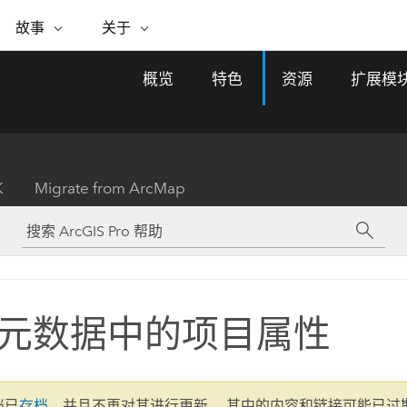
专题倡议
故事
关于
ESRI 故事
关于 ESRI
自助服务
购买 ARCGIS
联系我们
关于 GIS
概览
特色
资源
扩展模
WhereNext Magazine
关于 Esri
地理空间卓越之旅
ArcUser
用户类型
联系支持部门
什么是 GIS？
间上查看和了解数据
高管级新闻和见解
面向 ArcGIS 用户的实用技术
基于角色的 ArcGIS 访问权限
Esri 计划和倡议
Esri 社区
地理方法
资源
Esri 博客
Esri Store
活动
ArcGIS 博客
置引入分析
现实世界的全球 GIS 创新
ArcNews
Esri 的 ArcGIS 产品
K
Migrate from ArcMap
行业新闻和 ArcGIS 更新
合作伙伴
文档
管理
Esri 和 The Science of Where 播
如何购买
、编辑和共享空间数据
客
ArcWatch
Esri 产品、合作伙伴产品和开发
招贤纳士
My Esri
基础设施管理
商业和技术领导者之声
地理空间新闻、观点和趋势
人员订阅
使用 GIS 创建现代化、有弹性且可持续发展
媒体与分析师关系
的未来。 规划和运营的地理方法有助于领导
有功能
者了解基础设施工程与周围环境的关系。
元数据中的项目属性
所有故事
探索基础设施管理
联系我们
文档已
存档
，并且不再对其进行更新。 其中的内容和链接可能已过