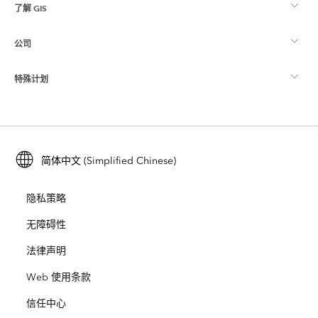
了解 GIS
Esri 社区
制图
公司
什么是 GIS？
ArcGIS 博客
ArcGIS Pro
特殊计划
关于 Esri
位置智能
行业博客
ArcGIS Enterprise
ArcGIS for Personal Use
联系我们
培训
用户研究和测试
ArcGIS Online
ArcGIS for Student Use
简体中文 (Simplified Chinese)
招贤纳士
ArcUser
Esri 年轻专家关系网
开发者技术
保护
隐私策略
开放视野
ArcNews
活动
ArcGIS Location Platform
无障碍性
灾难响应
合作伙伴
ArcWatch
法律声明
Esri Store
教育
Web 使用条款
业务行为准则
Esri Press
ArcGIS Architecture Center
信任中心
非营利机构