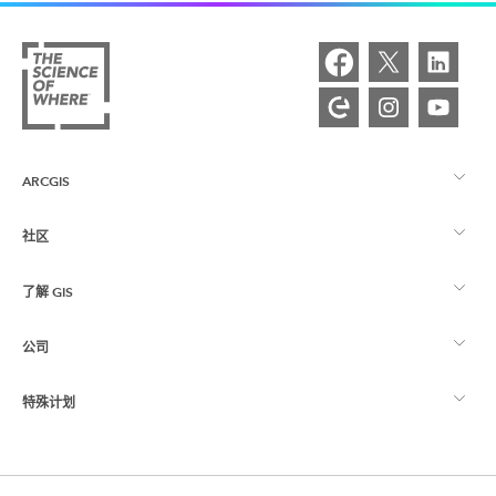
ARCGIS
社区
ArcGIS 概览
了解 GIS
Esri 社区
制图
公司
什么是 GIS？
ArcGIS 博客
ArcGIS Pro
特殊计划
关于 Esri
位置智能
行业博客
ArcGIS Enterprise
ArcGIS for Personal Use
联系我们
培训
用户研究和测试
ArcGIS Online