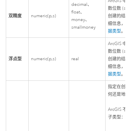
ArcGIS 
decimal、
数位数 (s
float、
双精度
numeric(p,s)
创建的结果
money、
细信息，请
smallmoney
据类型
。
ArcGIS 
数位数 (s
浮点型
numeric(p,s)
real
创建的结果
细信息，请
据类型
。
指定在创建
何还是地理
ArcGIS 不
子类型：