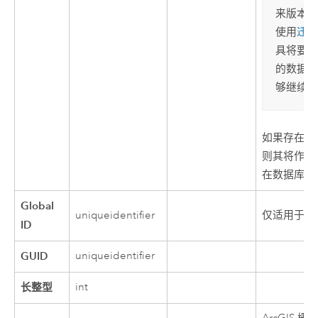
来版本中
使用
迁移
具将要素
的数据类
够继续访
如果存在压
则其将作为 
在数据库中
Global
uniqueidentifier
仅适用于地
ID
GUID
uniqueidentifier
长整型
int