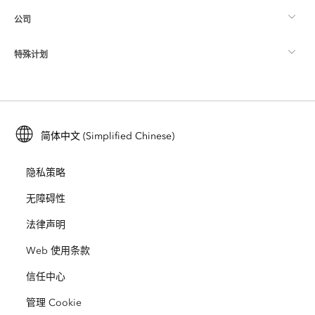
公司
什么是 GIS？
ArcGIS 博客
ArcGIS Pro
特殊计划
关于 Esri
位置智能
行业博客
ArcGIS Enterprise
ArcGIS for Personal Use
联系我们
培训
用户研究和测试
ArcGIS Online
ArcGIS for Student Use
简体中文 (Simplified Chinese)
招贤纳士
ArcUser
Esri 年轻专家关系网
开发者技术
保护
隐私策略
开放视野
ArcNews
活动
ArcGIS Location Platform
无障碍性
灾难响应
合作伙伴
ArcWatch
法律声明
Esri Store
教育
Web 使用条款
业务行为准则
Esri Press
ArcGIS Architecture Center
信任中心
非营利机构
环境与可持续发展倡议
Esri 视频
管理 Cookie