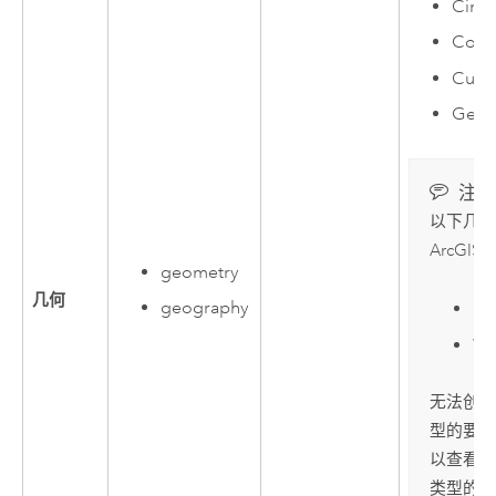
Circu
Comp
Curv
Geom
注：
以下几何
ArcGIS P
geometry
几何
geography
SD
W
无法创建
型的要素
以查看使
类型的要