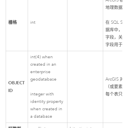
ArcGIS
地理数据库
栅格
int
在
SQL Ser
据库中，将
字段，关联栅
字段用于存
int(4) when
created in an
enterprise
geodatabase
ArcGIS 
OBJECT
（或要素类）
ID
每个表只能
integer with
identity property
when created in
a database