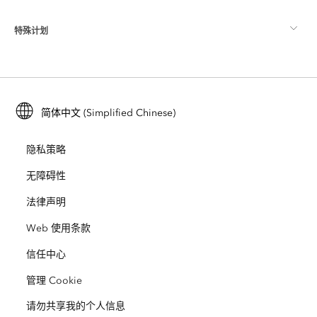
ArcGIS 博客
ArcGIS Pro
特殊计划
关于 Esri
位置智能
行业博客
ArcGIS Enterprise
ArcGIS for Personal Use
联系我们
培训
用户研究和测试
ArcGIS Online
ArcGIS for Student Use
简体中文 (Simplified Chinese)
招贤纳士
ArcUser
Esri 年轻专家关系网
开发者技术
保护
隐私策略
开放视野
ArcNews
活动
ArcGIS Location Platform
无障碍性
灾难响应
合作伙伴
ArcWatch
法律声明
Esri Store
教育
Web 使用条款
业务行为准则
Esri Press
ArcGIS Architecture Center
信任中心
非营利机构
环境与可持续发展倡议
Esri 视频
管理 Cookie
请勿共享我的个人信息
种族平等
网站地图
GIS 字典